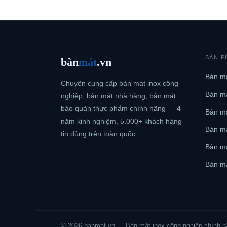
Blog kiến thức
Liên hệ
SẢN P
bàn
mát
.vn
Bàn má
Chuyên cung cấp bàn mát inox công
Bàn má
nghiệp, bàn mát nhà hàng, bàn mát
bảo quản thực phẩm chính hãng — 4
Bàn má
năm kinh nghiệm, 5.000+ khách hàng
Bàn m
tin dùng trên toàn quốc.
Bàn má
Bàn má
© 2026 banmat.vn — Bàn mát inox công nghiệp chính h