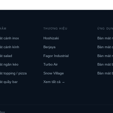
HẨM
THƯƠNG HIỆU
ỨNG DỤ
Báo giá miễn phí →
t cánh inox
Hoshizaki
Bàn mát 
t cánh kính
Berjaya
Bàn mát 
t salad
Fagor Industrial
Bàn mát 
át ngăn kéo
Turbo Air
Bàn mát b
t topping / pizza
Snow Village
Bàn mát b
t quầy bar
Xem tất cả →
ãng