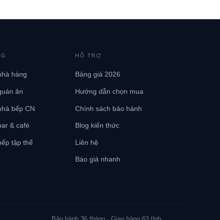
NG
HỖ TRỢ
nhà hàng
Bảng giá 2026
quán ăn
Hướng dẫn chọn mua
nhà bếp CN
Chính sách bảo hành
ar & café
Blog kiến thức
ếp tập thể
Liên hệ
Báo giá nhanh
Bảo hành 36 tháng · Giao hàng 63 tỉnh