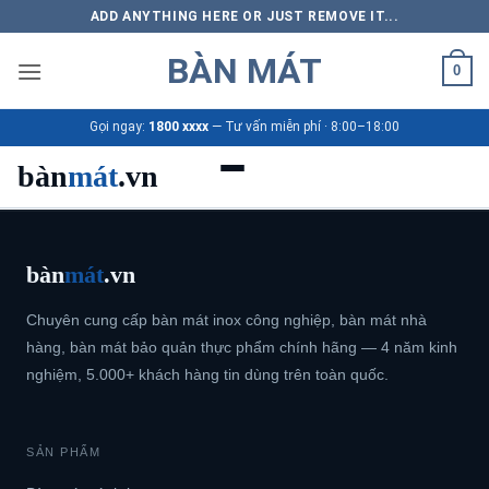
Bỏ
ADD ANYTHING HERE OR JUST REMOVE IT...
qua
BÀN MÁT
nội
0
dung
Gọi ngay:
1800 xxxx
— Tư vấn miễn phí · 8:00–18:00
bàn
mát
.vn
Danh mục bàn mát
bàn
mát
.vn
Sản phẩm
Chuyên cung cấp bàn mát inox công nghiệp, bàn mát nhà
Thương hiệu
hàng, bàn mát bảo quản thực phẩm chính hãng — 4 năm kinh
nghiệm, 5.000+ khách hàng tin dùng trên toàn quốc.
Bảng giá 2026
SẢN PHẨM
Ứng dụng