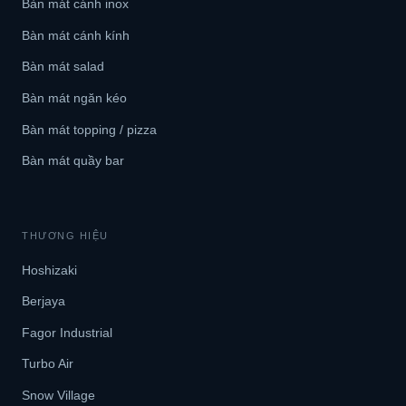
Bàn mát cánh inox
Blog kiến thức
Bàn mát cánh kính
Liên hệ
Bàn mát salad
Bàn mát ngăn kéo
Báo giá miễn phí →
Bàn mát topping / pizza
Bàn mát quầy bar
THƯƠNG HIỆU
Hoshizaki
Berjaya
Fagor Industrial
Turbo Air
Snow Village