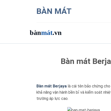
Bỏ
BÀN MÁT
qua
nội
dung
bàn
mát
.vn
Danh mục bàn mát
Bàn mát Berja
Sản phẩm
Thương hiệu
Bàn mát Berjaya
là cái tên bảo chứng cho 
Bảng giá 2026
khả năng vận hành bền bỉ và kiểm soát nhiệ
trường áp lực cao.
Ứng dụng