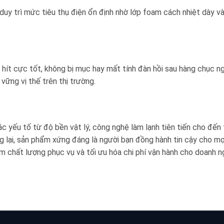
duy trì mức tiêu thụ điện ổn định nhờ lớp foam cách nhiệt dày v
ít cực tốt, không bị mục hay mất tính đàn hồi sau hàng chục n
 vững vị thế trên thị trường.
 các yếu tố từ độ bền vật lý, công nghệ làm lạnh tiên tiến cho đế
g lại, sản phẩm xứng đáng là người bạn đồng hành tin cậy cho mọi
m chất lượng phục vụ và tối ưu hóa chi phí vận hành cho doanh 