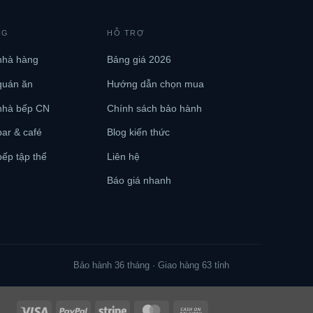
NG
HỖ TRỢ
nhà hàng
Bảng giá 2026
quán ăn
Hướng dẫn chọn mua
nhà bếp CN
Chính sách bảo hành
ar & café
Blog kiến thức
ếp tập thể
Liên hệ
Báo giá nhanh
Bảo hành 36 tháng · Giao hàng 63 tỉnh
Visa
PayPal
Stripe
MasterCard
Cash