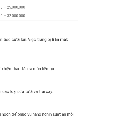
00 – 25.000.000
00 – 32.000.000
tiệc cưới lớn. Việc trang bị
Bàn mát
c hiện thao tác ra món liên tục.
ác loại sữa tươi và trái cây.
i ngon để phục vụ hàng nghìn suất ăn mỗi