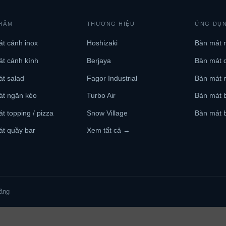
HẨM
THƯƠNG HIỆU
ỨNG DỤ
t cánh inox
Hoshizaki
Bàn mát 
t cánh kính
Berjaya
Bàn mát 
t salad
Fagor Industrial
Bàn mát 
át ngăn kéo
Turbo Air
Bàn mát b
t topping / pizza
Snow Village
Bàn mát b
t quầy bar
Xem tất cả →
ãng