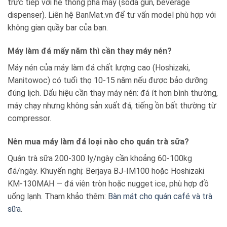
trực tiếp với hệ thống pha máy (soda gun, beverage
dispenser). Liên hệ BanMat.vn để tư vấn model phù hợp với
không gian quầy bar của bạn.
Máy làm đá mấy năm thì cần thay máy nén?
Máy nén của máy làm đá chất lượng cao (Hoshizaki,
Manitowoc) có tuổi thọ 10-15 năm nếu được bảo dưỡng
đúng lịch. Dấu hiệu cần thay máy nén: đá ít hơn bình thường,
máy chạy nhưng không sản xuất đá, tiếng ồn bất thường từ
compressor.
Nên mua máy làm đá loại nào cho quán trà sữa?
Quán trà sữa 200-300 ly/ngày cần khoảng 60-100kg
đá/ngày. Khuyến nghị: Berjaya BJ-IM100 hoặc Hoshizaki
KM-130MAH — đá viên tròn hoặc nugget ice, phù hợp đồ
uống lạnh. Tham khảo thêm:
Bàn mát cho quán café và trà
sữa
.