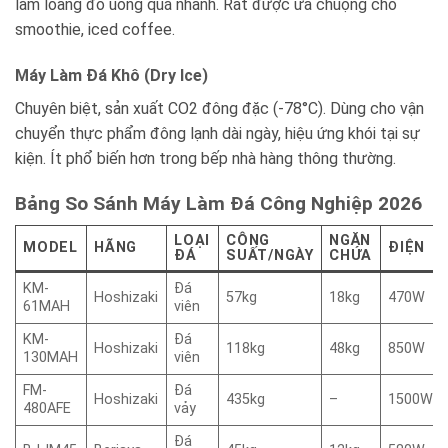
làm loãng đồ uống quá nhanh. Rất được ưa chuộng cho
smoothie, iced coffee.
Máy Làm Đá Khô (Dry Ice)
Chuyên biệt, sản xuất CO2 đông đặc (-78°C). Dùng cho vận
chuyển thực phẩm đông lạnh dài ngày, hiệu ứng khói tại sự
kiện. Ít phổ biến hơn trong bếp nhà hàng thông thường.
Bảng So Sánh Máy Làm Đá Công Nghiệp 2026
LOẠI
CÔNG
NGĂN
MODEL
HÃNG
ĐIỆN
ĐÁ
SUẤT/NGÀY
CHỨA
KM-
Đá
Hoshizaki
57kg
18kg
470W
61MAH
viên
KM-
Đá
Hoshizaki
118kg
48kg
850W
130MAH
viên
FM-
Đá
Hoshizaki
435kg
–
1500W
480AFE
vảy
Đá