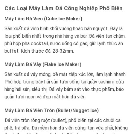
Các Loại Máy Làm Đá Công Nghiệp Phổ Biến
Máy Làm Đá Viên (Cube Ice Maker)
Sản xuất đá viên hình khối vuông hoặc bán nguyệt. Đây là
loại phổ biến nhất trong nhà hàng và bar. Đá viên tan chậm,
phù hợp pha cocktail, nước uống có gas, giữ lạnh thức ăn
buffet. Kích thước đá: 28-32mm.
Máy Làm Đá Vảy (Flake Ice Maker)
Sản xuất đá vảy mỏng, bề mặt tiếp xúc lớn, làm lạnh nhanh.
Phù hợp trưng bày hải sản tươi sống tại quầy sashimi, cửa
hàng hải sản, siêu thị. Đá vảy bám sát vào thực phẩm, bảo
quản tươi ngon và đẹp mắt hơn đá viên.
Máy Làm Đá Viên Tròn (Bullet/Nugget Ice)
Đá viên tròn rỗng ruột (bullet), phổ biến tại các chuỗi cà
phê, trà sữa. Đá mềm hơn đá viên cứng, tan vừa phải, không