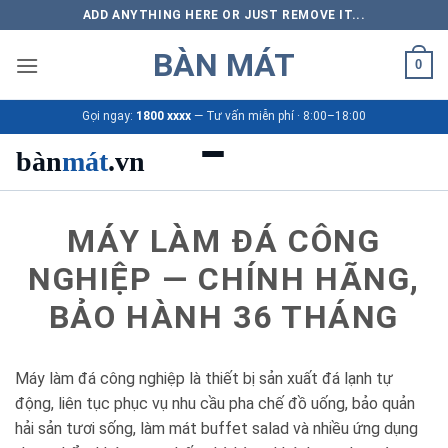
Bỏ
ADD ANYTHING HERE OR JUST REMOVE IT...
qua
BÀN MÁT
nội
0
dung
Gọi ngay:
1800 xxxx
— Tư vấn miễn phí · 8:00–18:00
bàn
mát
.vn
Danh mục bàn mát
MÁY LÀM ĐÁ CÔNG
Sản phẩm
NGHIỆP — CHÍNH HÃNG,
BẢO HÀNH 36 THÁNG
Thương hiệu
Bảng giá 2026
Máy làm đá công nghiệp là thiết bị sản xuất đá lạnh tự
động, liên tục phục vụ nhu cầu pha chế đồ uống, bảo quản
Ứng dụng
hải sản tươi sống, làm mát buffet salad và nhiều ứng dụng