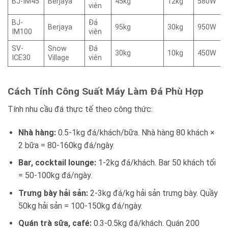
BJ-IM45
Berjaya
45kg
12kg
580W
viên
BJ-
Đá
Berjaya
95kg
30kg
950W
IM100
viên
SV-
Snow
Đá
30kg
10kg
450W
ICE30
Village
viên
Cách Tính Công Suất Máy Làm Đá Phù Hợp
Tính nhu cầu đá thực tế theo công thức:
Nhà hàng:
0.5-1kg đá/khách/bữa. Nhà hàng 80 khách ×
2 bữa = 80-160kg đá/ngày.
Bar, cocktail lounge:
1-2kg đá/khách. Bar 50 khách tối
= 50-100kg đá/ngày.
Trưng bày hải sản:
2-3kg đá/kg hải sản trưng bày. Quầy
50kg hải sản = 100-150kg đá/ngày.
Quán trà sữa, café:
0.3-0.5kg đá/khách. Quán 200