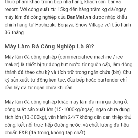
thực phẩm khác trong bếp nhà hàng, khách sạn, bar và
Blog kiến thức
resort. Với công suất từ 15kg đến hàng trăm kg đá/ngày,
máy làm đá công nghiệp của
BanMat.vn
được nhập khẩu
Liên hệ
chính hãng từ Hoshizaki, Berjaya, Snow Village với bảo hành
36 tháng.
Báo giá miễn phí →
Máy Làm Đá Công Nghiệp Là Gì?
Máy làm đá công nghiệp (commercial ice machine / ice
maker) là thiết bị tự động hút nước từ nguồn cấp, làm đông
thành đá theo chu kỳ và tích trữ trong ngăn chứa (bin). Chu
kỳ sản xuất tự động liên tục, đầu bếp hoặc bartender chỉ
cần lấy đá từ ngăn chứa khi cần.
Máy làm đá công nghiệp khác máy làm đá mini gia dụng ở:
công suất sản xuất lớn (15-1000kg/ngày), ngăn chứa dung
tích lớn (10-300kg), vận hành 24/7 không cần can thiệp thủ
công, kết nối trực tiếp đường nước, và chất lượng đá tiêu
chuẩn F&B (đá trong, không tạp chất).