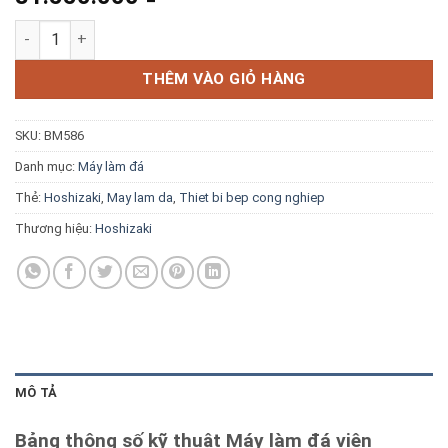
Blog kiến thức
Máy làm đá viên Hoshizaki IM-220AA-23 170kg/ngày số lượng
Liên hệ
THÊM VÀO GIỎ HÀNG
SKU:
BM586
Báo giá miễn phí →
Danh mục:
Máy làm đá
Thẻ:
Hoshizaki
,
May lam da
,
Thiet bi bep cong nghiep
Thương hiệu:
Hoshizaki
MÔ TẢ
Bảng thông số kỹ thuật Máy làm đá viên