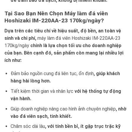
để đảm bảo đá sạch, không bị nhiễm khuẩn.
Tại Sao Bạn Nên Chọn Máy làm đá viên
Hoshizaki IM-220AA-23 170kg/ngày?
Dựa trên các tiêu chí về hiệu suất, độ bền, an toàn vệ
sinh và chi phí,
máy làm đá viên Hoshizaki IM-220AA-23
170kg/ngày
chính là lựa chọn tối ưu cho doanh nghiệp
của bạn. Bên cạnh đó, sản phẩm còn mang lại nhiều lợi
ích như:
Đảm bảo nguồn cung đá liên tục, ổn định
, giúp khách
hàng hài lòng hơn.
Tiết kiệm thời gian và nhân lực
với hệ thống tự động
vận hành.
Giúp doanh nghiệp nâng cao hình ảnh chuyên nghiệp
, nhờ
vào đá viên sạch, tinh khiết.
Chăm sóc dài lâu
, với tính bền bỉ, ít gặp trục trặc kỹ