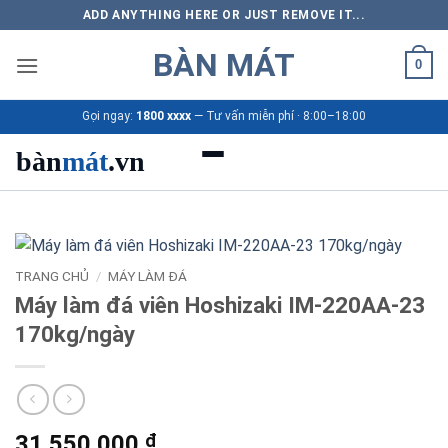
Bỏ
ADD ANYTHING HERE OR JUST REMOVE IT...
qua
BÀN MÁT
nội
0
dung
Gọi ngay:
1800 xxxx
— Tư vấn miễn phí · 8:00–18:00
bàn
mát
.vn
Danh mục bàn mát
Sản phẩm
TRANG CHỦ
/
MÁY LÀM ĐÁ
Máy làm đá viên Hoshizaki IM-220AA-23
Thương hiệu
170kg/ngày
Bảng giá 2026
Ứng dụng
31.550.000
₫