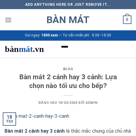
Bỏ
ADD ANYTHING HERE OR JUST REMOVE IT...
qua
BÀN MÁT
nội
0
dung
Gọi ngay:
1800 xxxx
— Tư vấn miễn phí · 8:00–18:00
bàn
mát
.vn
Danh mục bàn mát
BLOG
Bàn mát 2 cánh hay 3 cánh: Lựa
Sản phẩm
chọn nào tối ưu cho bếp?
Thương hiệu
ĐĂNG VÀO
18/03/2026
BỞI
ADMIN
Bảng giá 2026
18
Th3
Ứng dụng
Bàn mát 2 cánh hay 3 cánh
là thắc mắc chung của chủ nhà