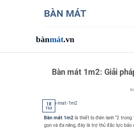
Bỏ
BÀN MÁT
qua
nội
dung
bàn
mát
.vn
Danh mục bàn mát
Bàn mát 1m2: Giải pháp
Sản phẩm
Thương hiệu
Đ
18
Bảng giá 2026
Th3
Bàn mát 1m2
là thiết bị điện lạnh “2 trong
Ứng dụng
gọn và đa năng, đây là trợ thủ đắc lực bảo