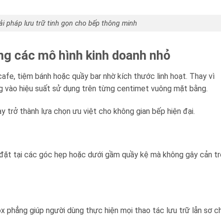
i pháp lưu trữ tinh gọn cho bếp thông minh
ng các mô hình kinh doanh nhỏ
Báo giá miễn phí →
fe, tiệm bánh hoặc quầy bar nhờ kích thước linh hoạt. Thay vì
rung vào hiệu suất sử dụng trên từng centimet vuông mặt bằng.
 trở thành lựa chọn ưu việt cho không gian bếp hiện đại.
p đặt tại các góc hẹp hoặc dưới gầm quầy kệ mà không gây cản tr
x phẳng giúp người dùng thực hiện mọi thao tác lưu trữ lẫn sơ c