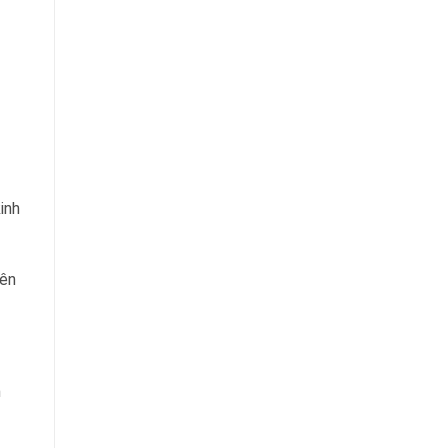
inh
yên
n