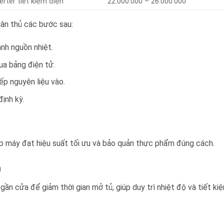
erter tiết kiệm điện
22.000.000 – 26.000.000
tuân thủ các bước sau:
nh nguồn nhiệt.
ua bảng điện tử.
ếp nguyên liệu vào.
ịnh kỳ.
úp máy đạt hiệu suất tối ưu và bảo quản thực phẩm đúng cách.
h
n cửa để giảm thời gian mở tủ, giúp duy trì nhiệt độ và tiết ki