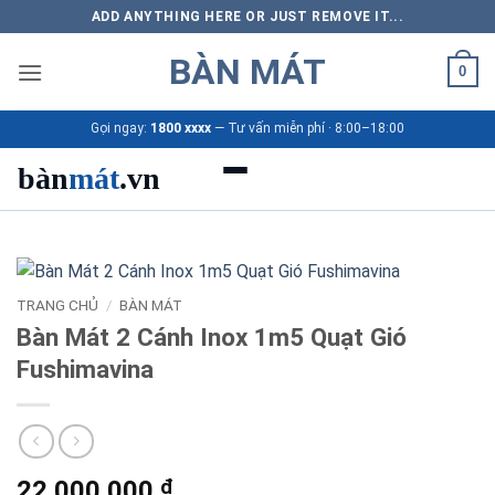
Bỏ
ADD ANYTHING HERE OR JUST REMOVE IT...
qua
BÀN MÁT
nội
0
dung
Gọi ngay:
1800 xxxx
— Tư vấn miễn phí · 8:00–18:00
bàn
mát
.vn
Danh mục bàn mát
Sản phẩm
TRANG CHỦ
/
BÀN MÁT
Bàn Mát 2 Cánh Inox 1m5 Quạt Gió
Thương hiệu
Fushimavina
Bảng giá 2026
Ứng dụng
22.000.000
₫