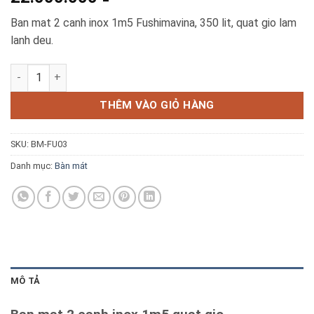
Blog kiến thức
Ban mat 2 canh inox 1m5 Fushimavina, 350 lit, quat gio lam
lanh deu.
Liên hệ
Bàn Mát 2 Cánh Inox 1m5 Quạt Gió Fushimavina số lượng
Báo giá miễn phí →
THÊM VÀO GIỎ HÀNG
SKU:
BM-FU03
Danh mục:
Bàn mát
MÔ TẢ