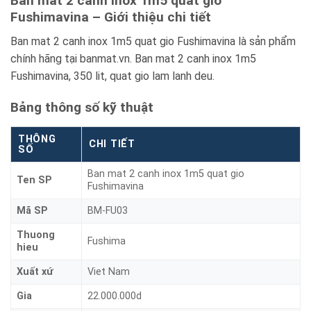
Ban mat 2 canh inox 1m5 quat gio
Fushimavina – Giới thiệu chi tiết
Ban mat 2 canh inox 1m5 quat gio Fushimavina là sản phẩm
chính hãng tại banmat.vn. Ban mat 2 canh inox 1m5
Fushimavina, 350 lit, quat gio lam lanh deu.
Bảng thông số kỹ thuật
THÔNG
CHI TIẾT
SỐ
Ban mat 2 canh inox 1m5 quat gio
Ten SP
Fushimavina
Mã SP
BM-FU03
Thuong
Fushima
hieu
Xuất xứ
Viet Nam
Gia
22.000.000d