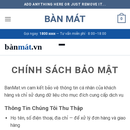
Bỏ
ADD ANYTHING HERE OR JUST REMOVE IT...
qua
BÀN MÁT
nội
0
dung
Gọi ngay:
1800 xxxx
— Tư vấn miễn phí · 8:00–18:00
bàn
mát
.vn
Danh mục bàn mát
CHÍNH SÁCH BẢO MẬT
Sản phẩm
BanMat.vn cam kết bảo vệ thông tin cá nhân của khách
Thương hiệu
hàng và chỉ sử dụng dữ liệu cho mục đích cung cấp dịch vụ.
Bảng giá 2026
Thông Tin Chúng Tôi Thu Thập
Họ tên, số điện thoại, địa chỉ — để xử lý đơn hàng và giao
Ứng dụng
hàng