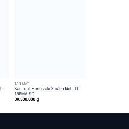
BÀN MÁT
T-
Bàn mát Hoshizaki 3 cánh kính RT-
188MA-SG
39.500.000
₫
BÀN MÁT
Bàn mát 9 ngăn kéo
RTDW187MS4-333
36.000.000
₫