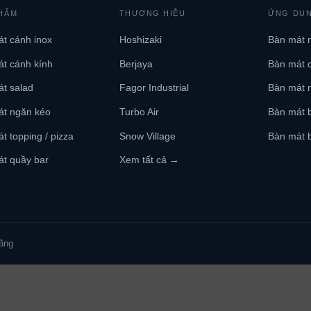
HẨM
THƯƠNG HIỆU
ỨNG DỤ
t cánh inox
Hoshizaki
Bàn mát 
t cánh kính
Berjaya
Bàn mát 
t salad
Fagor Industrial
Bàn mát 
át ngăn kéo
Turbo Air
Bàn mát b
t topping / pizza
Snow Village
Bàn mát b
t quầy bar
Xem tất cả →
ãng