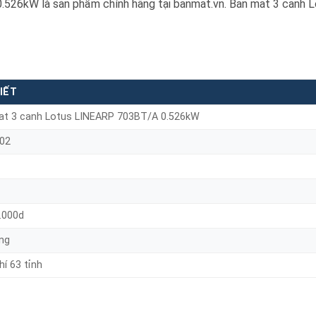
526kW là sản phẩm chính hãng tại banmat.vn. Ban mat 3 canh L
IẾT
at 3 canh Lotus LINEARP 703BT/A 0.526kW
02
.000d
ng
hí 63 tỉnh