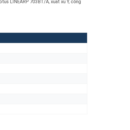
otus LINEARP 703BT/A, xuat xu Y, công