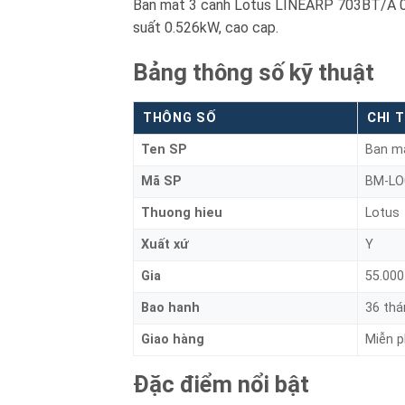
Ban mat 3 canh Lotus LINEARP 703BT/A 0.
suất 0.526kW, cao cap.
Bảng thông số kỹ thuật
THÔNG SỐ
CHI T
Ten SP
Ban m
Mã SP
BM-LO
Thuong hieu
Lotus
Xuất xứ
Y
Gia
55.000
Bao hanh
36 thá
Giao hàng
Miễn p
Đặc điểm nổi bật