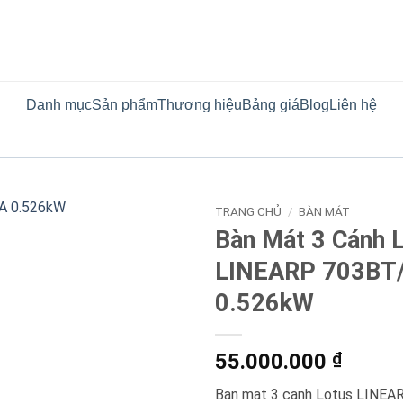
Danh mục
Sản phẩm
Thương hiệu
Bảng giá
Blog
Liên hệ
TRANG CHỦ
/
BÀN MÁT
Bàn Mát 3 Cánh 
LINEARP 703BT
0.526kW
55.000.000
₫
Ban mat 3 canh Lotus LINEA