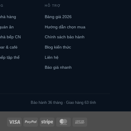
NG
HỖ TRỢ
nhà hàng
Bảng giá 2026
quán ăn
Hướng dẫn chọn mua
nhà bếp CN
Chính sách bảo hành
ar & café
Blog kiến thức
ếp tập thể
Liên hệ
Báo giá nhanh
Bảo hành 36 tháng · Giao hàng 63 tỉnh
Visa
PayPal
Stripe
MasterCard
Cash
On