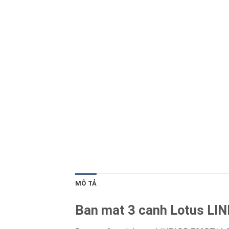
Blog kiến thức
Liên hệ
MÔ TẢ
Ban mat 3 canh Lotus LIN