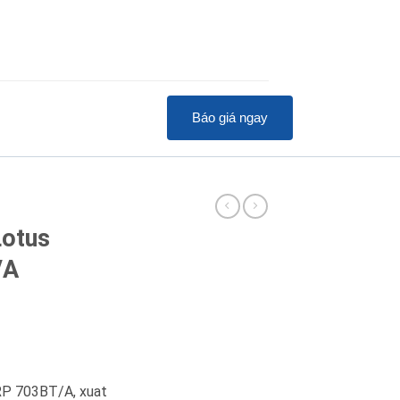
Báo giá ngay
Lotus
/A
RP 703BT/A, xuat