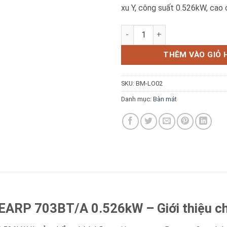
xu Y, công suất 0.526kW, cao 
Bàn Mát 3 Cánh Lotus LINEAR
THÊM VÀO GIỎ 
Báo giá miễn phí →
SKU:
BM-LO02
Danh mục:
Bàn mát
EARP 703BT/A 0.526kW – Giới thiệu chi