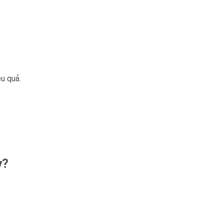
u quả.
y
?