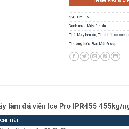
THÊM VÀO GIỎ 
SKU:
BM715
Danh mục:
Máy làm đá
Thẻ:
May lam da
,
Thiet bi bep cong
Báo giá miễn phí →
Thương hiệu:
Bàn Mát Group
áy làm đá viên Ice Pro IPR455 455kg/n
CHI TIẾT