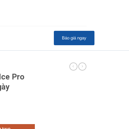
Báo giá ngay
Ice Pro
gày
55 455kg/ngày số lượng