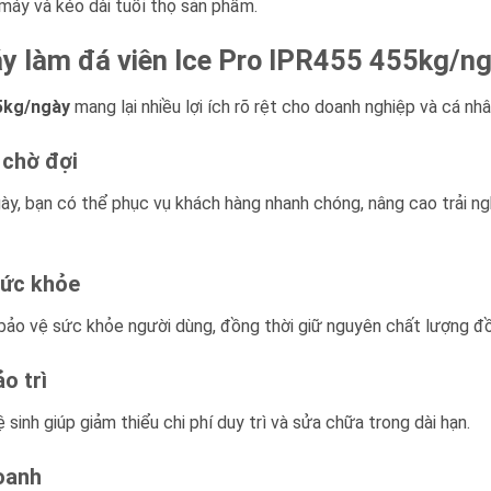
 máy và kéo dài tuổi thọ sản phẩm.
áy làm đá viên Ice Pro IPR455 455kg/n
55kg/ngày
mang lại nhiều lợi ích rõ rệt cho doanh nghiệp và cá nhâ
 chờ đợi
gày, bạn có thể phục vụ khách hàng nhanh chóng, nâng cao trải 
sức khỏe
 bảo vệ sức khỏe người dùng, đồng thời giữ nguyên chất lượng đ
o trì
sinh giúp giảm thiểu chi phí duy trì và sửa chữa trong dài hạn.
oanh