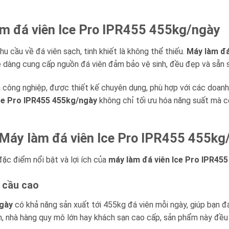
àm đá viên Ice Pro IPR455 455kg/ngày
u cầu về đá viên sạch, tinh khiết là không thể thiếu.
Máy làm đá
ễ dàng cung cấp nguồn đá viên đảm bảo vệ sinh, đều đẹp và sẵn 
ông nghiệp, được thiết kế chuyên dụng, phù hợp với các doanh 
ce Pro IPR455 455kg/ngày
không chỉ tối ưu hóa năng suất mà c
a Máy làm đá viên Ice Pro IPR455 455kg
ặc điểm nổi bật và lợi ích của
máy làm đá viên Ice Pro IPR45
u cầu cao
ngày
có khả năng sản xuất tới 455kg đá viên mỗi ngày, giúp bạn đ
h, nhà hàng quy mô lớn hay khách sạn cao cấp, sản phẩm này đều 