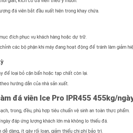
hời gian, kích cỡ đá viên theo ý muốn.
tượng đá viên bắt đầu xuất hiện trong khay chứa.
c mục đích phục vụ khách hàng hoặc dự trữ.
chỉnh các bộ phận khi máy đang hoạt động để tránh làm giảm hiệ
kỳ
y để loại bỏ cặn bẩn hoặc tạp chất còn lại.
 theo hướng dẫn của nhà sản xuất.
làm đá viên Ice Pro IPR455 455kg/ngà
ch, trong, đều, phù hợp tiêu chuẩn vệ sinh an toàn thực phẩm.
gày đáp ứng lượng khách lớn mà không lo thiếu đá.
dễ dàng, ít gây rối loạn, giảm thiểu chi phí bảo trì.