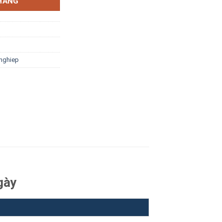
HÀNG
 nghiep
gày