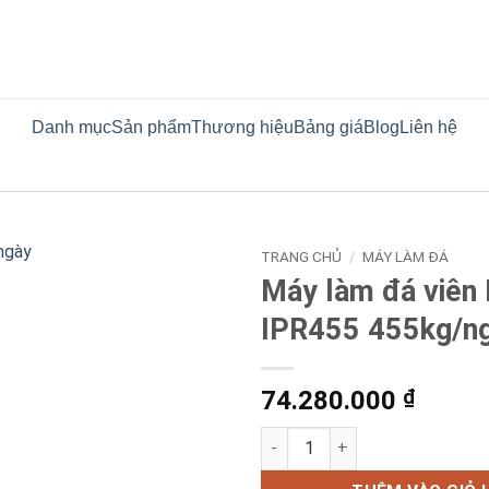
Danh mục
Sản phẩm
Thương hiệu
Bảng giá
Blog
Liên hệ
TRANG CHỦ
/
MÁY LÀM ĐÁ
Máy làm đá viên 
IPR455 455kg/n
74.280.000
₫
Máy làm đá viên Ice Pro IPR4