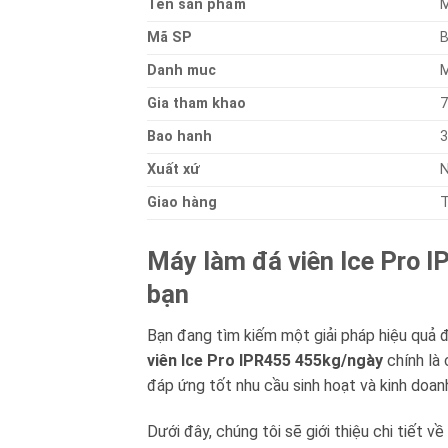
Ten sản phẩm
M
Mã SP
Danh muc
M
Gia tham khao
7
Bao hanh
3
Xuất xứ
N
Giao hàng
Máy làm đá viên Ice Pro I
bạn
Bạn đang tìm kiếm một giải pháp hiệu quả 
viên Ice Pro IPR455 455kg/ngày
chính là 
đáp ứng tốt nhu cầu sinh hoạt và kinh doanh 
Dưới đây, chúng tôi sẽ giới thiệu chi tiết về