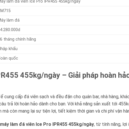
áy làm đá viên Ice Pro IPR455 455kg/ngày
BM715
áy làm đá
4.280.000d
6 tháng chính hãng
hập khẩu
Toàn quốc
PR455 455kg/ngày – Giải pháp hoàn hảo
để cung cấp đá viên sạch và đều đặn cho quán bar, nhà hàng, khá
câu trả lời hoàn hảo dành cho bạn. Với khả năng sản xuất tới 455
mà còn mang lại sự tiện lợi, tiết kiệm thời gian và chi phí vận hà
máy làm đá viên Ice Pro IPR455 455kg/ngày
, từ tính năng, l