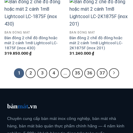
BÀN ĐÔNG MÁT
BÀN ĐÔNG MÁT
Bàn đông 2 chế độ đông hoặc
Bàn đông 2 chế độ đông hoặc
mát 2 cánh 1m8 Lightcool LC-
mát 2 cánh 1m8 Lightcool LC-
1875F (inox 430)
2K1875F (inox 201)
319.850.000
₫
31.240.000
₫
1
2
3
4
…
35
36
37
bàn
mát
.vn
Chuyên cung cấp bàn mát inox công nghiệp, bàn mát nhà
hàng, bàn mát bảo quản thực phẩm chính hãng — 4 năm kinh