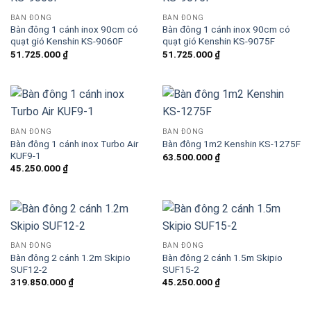
Blog kiến thức
BÀN ĐÔNG
BÀN ĐÔNG
Bàn đông 1 cánh inox 90cm có
Bàn đông 1 cánh inox 90cm có
quạt gió Kenshin KS-9060F
quạt gió Kenshin KS-9075F
Liên hệ
51.725.000
₫
51.725.000
₫
Báo giá miễn phí →
BÀN ĐÔNG
BÀN ĐÔNG
Bàn đông 1 cánh inox Turbo Air
Bàn đông 1m2 Kenshin KS-1275F
KUF9-1
63.500.000
₫
45.250.000
₫
BÀN ĐÔNG
BÀN ĐÔNG
Bàn đông 2 cánh 1.2m Skipio
Bàn đông 2 cánh 1.5m Skipio
SUF12-2
SUF15-2
319.850.000
₫
45.250.000
₫