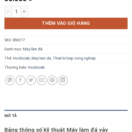
Blog kiến thức
Máy làm đá vảy Hoshizaki FM-300AKE-N-SB 270kg/ngày số lượ
Liên hệ
THÊM VÀO GIỎ HÀNG
SKU:
BM217
Báo giá miễn phí →
Danh mục:
Máy làm đá
Thẻ:
Hoshizaki
,
May lam da
,
Thiet bi bep cong nghiep
Thương hiệu:
Hoshizaki
MÔ TẢ
Bảng thông số kỹ thuật Máy làm đá vảy