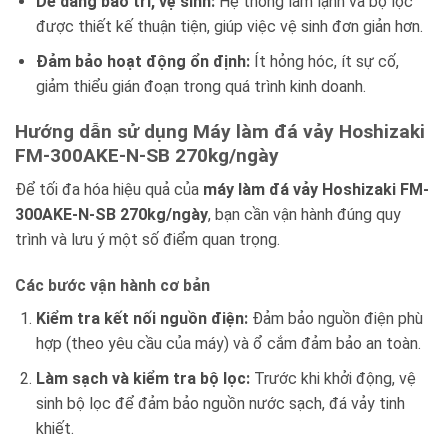
Dễ dàng bảo trì, vệ sinh:
Hệ thống làm lạnh và bộ lọc
được thiết kế thuận tiện, giúp việc vệ sinh đơn giản hơn.
Đảm bảo hoạt động ổn định:
Ít hỏng hóc, ít sự cố,
giảm thiểu gián đoạn trong quá trình kinh doanh.
Hướng dẫn sử dụng Máy làm đá vảy Hoshizaki
FM-300AKE-N-SB 270kg/ngày
Để tối đa hóa hiệu quả của
máy làm đá vảy Hoshizaki FM-
300AKE-N-SB 270kg/ngày
, bạn cần vận hành đúng quy
trình và lưu ý một số điểm quan trọng.
Các bước vận hành cơ bản
Kiểm tra kết nối nguồn điện:
Đảm bảo nguồn điện phù
hợp (theo yêu cầu của máy) và ổ cắm đảm bảo an toàn.
Làm sạch và kiểm tra bộ lọc:
Trước khi khởi động, vệ
sinh bộ lọc để đảm bảo nguồn nước sạch, đá vảy tinh
khiết.