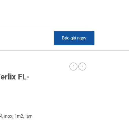
Báo giá ngay
erlix FL-
, inox, 1m2, lam