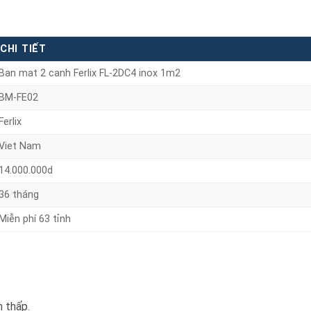
CHI TIẾT
Ban mat 2 canh Ferlix FL-2DC4 inox 1m2
BM-FE02
Ferlix
Viet Nam
14.000.000d
36 tháng
Miễn phí 63 tỉnh
n thấp.