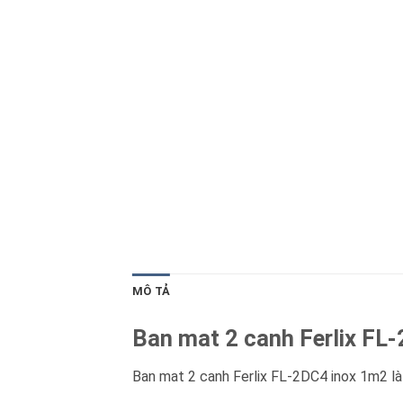
Blog kiến thức
Liên hệ
MÔ TẢ
Ban mat 2 canh Ferlix FL-2
Ban mat 2 canh Ferlix FL-2DC4 inox 1m2 là 