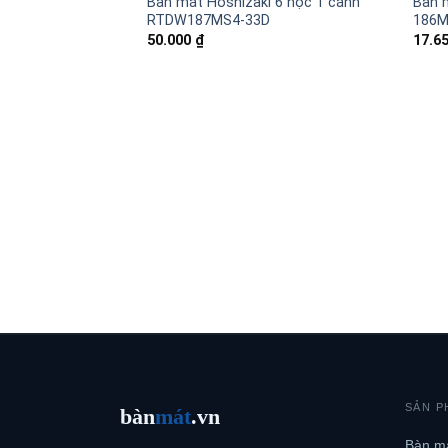
Bàn mát Hoshizaki 6 hộc 1 cánh
Bàn m
RTDW187MS4-33D
186M
50.000
₫
17.6
SẢN P
bàn
mát
.vn
Bàn má