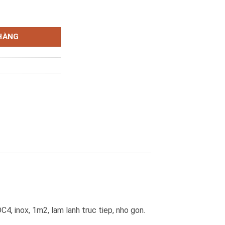
4 Inox 1m2 số lượng
HÀNG
, inox, 1m2, lam lanh truc tiep, nho gon.