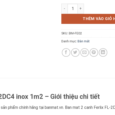
Bàn Mát 2 Cánh Ferlix FL-2DC
THÊM VÀO GIỎ 
Báo giá miễn phí →
SKU:
BM-FE02
Danh mục:
Bàn mát
DC4 inox 1m2 – Giới thiệu chi tiết
sản phẩm chính hãng tại banmat.vn. Ban mat 2 canh Ferlix FL-2DC4