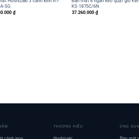
át Hoshizaki 3 cánh kính RT-
Bàn mát 6 ngăn kéo quạt gió Ke
A-SG
KS-1875C/6N
50.000
₫
37.260.000
₫
HẨM
THƯƠNG HIỆU
ỨNG DỤ
t cánh inox
Hoshizaki
Bàn mát 