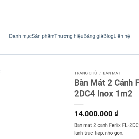
Danh mục
Sản phẩm
Thương hiệu
Bảng giá
Blog
Liên hệ
TRANG CHỦ
/
BÀN MÁT
Bàn Mát 2 Cánh F
2DC4 Inox 1m2
14.000.000
₫
Ban mat 2 canh Ferlix FL-2DC4
lanh truc tiep, nho gon.