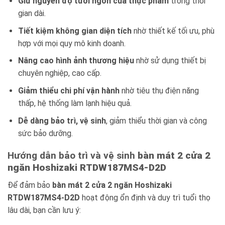
Giữ nguyên độ tươi ngon của thực phẩm
trong thời
gian dài.
Tiết kiệm không gian diện tích
nhờ thiết kế tối ưu, phù
hợp với mọi quy mô kinh doanh.
Nâng cao hình ảnh thương hiệu
nhờ sử dụng thiết bị
chuyên nghiệp, cao cấp.
Giảm thiểu chi phí vận hành
nhờ tiêu thụ điện năng
thấp, hệ thống làm lạnh hiệu quả.
Dễ dàng bảo trì, vệ sinh
, giảm thiểu thời gian và công
sức bảo dưỡng.
Hướng dẫn bảo trì và vệ sinh
bàn mát 2 cửa 2
ngăn Hoshizaki RTDW187MS4-D2D
Để đảm bảo
bàn mát 2 cửa 2 ngăn Hoshizaki
RTDW187MS4-D2D
hoạt động ổn định và duy trì tuổi thọ
lâu dài, bạn cần lưu ý: