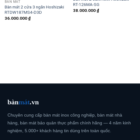
BÀN MÁT
RT-126MA-SG
Bàn mát 2 cửa 3 ngăn Hoshizaki
38.000.000
₫
RTDW187MS4-D3D
36.000.000
₫
bàn
mát
.vn
Chuyên cung cấp bàn mát inox công nghiệp, bàn mát nhà
hàng, bàn mát bảo quản thực phẩm chính hãng — 4 năm kinh
nghiệm, 5.000+ khách hàng tin dùng trên toàn quốc.