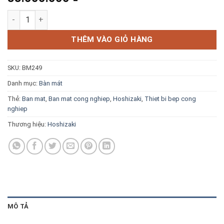
Blog kiến thức
Bàn mát 2 cửa 2 ngăn Hoshizaki RTDW187MS4-D2D số lượng
Liên hệ
THÊM VÀO GIỎ HÀNG
SKU:
BM249
Báo giá miễn phí →
Danh mục:
Bàn mát
Thẻ:
Ban mat
,
Ban mat cong nghiep
,
Hoshizaki
,
Thiet bi bep cong
nghiep
Thương hiệu:
Hoshizaki
MÔ TẢ