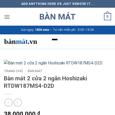
Bỏ
ADD ANYTHING HERE OR JUST REMOVE IT...
qua
BÀN MÁT
nội
0
dung
Gọi ngay:
1800 xxxx
— Tư vấn miễn phí · 8:00–18:00
bàn
mát
.vn
Danh mục bàn mát
Sản phẩm
TRANG CHỦ
/
BÀN MÁT
Bàn mát 2 cửa 2 ngăn Hoshizaki
Thương hiệu
RTDW187MS4-D2D
Bảng giá 2026
Ứng dụng
38.000.000
₫