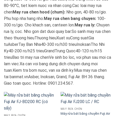
80-90°C, tiet kiem nuoc va nhan cong.Cac loai may rua
Blog kiến thức
chen
May rua chen hood (chum):
Nho gon, 40-80 ro/gio.
Phu hop nha hang nho.
May rua chen bang chuyen:
100-
Liên hệ
300 ro/gio. Cho khach san, canteen lon.
May rua ly:
Chuyen
rua ly, coc. Nho gon dat duoi quay bar.So sanh may rua chen
Báo giá miễn phí →
theo thuong hieuThuong hieuXuat xuCong suatGia
tuAsberTay Ban Nha40-300 ro/h30 trieuInoksanTho Nhi
Ky40-200 ro/h25 trieuGrandTrung Quoc40-120 ro/h15
trieuBao tri may rua chenVe sinh bo loc, voi phun sau moi ca
lam viec.Xa can voi bang dung dich chuyen dung moi
tuan.Kiem tra bom nuoc, van xa dinh ky.Mua may rua chen
tai banmat.vnAsber, Inoksan, Grand, Fuji Air. BH 36 thang.
Giao toan quoc. Hotline: 0901.234.567.
MÁY RỬA CHÉN
Máy rửa bát băng chuyền Fuji Air
MÁY RỬA CHÉN