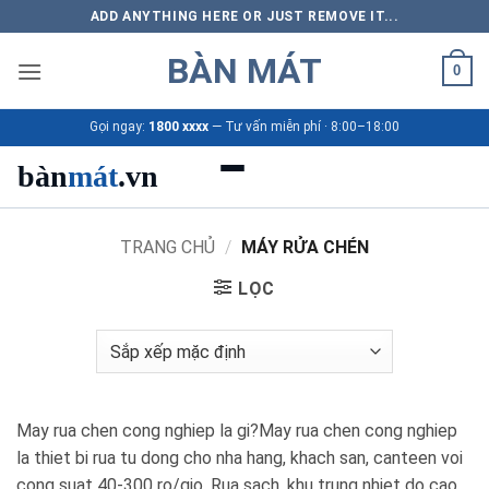
Bỏ
ADD ANYTHING HERE OR JUST REMOVE IT...
qua
BÀN MÁT
nội
0
dung
Gọi ngay:
1800 xxxx
— Tư vấn miễn phí · 8:00–18:00
bàn
mát
.vn
Danh mục bàn mát
TRANG CHỦ
/
MÁY RỬA CHÉN
LỌC
Sản phẩm
Thương hiệu
Bảng giá 2026
May rua chen cong nghiep la gi?May rua chen cong nghiep
Ứng dụng
la thiet bi rua tu dong cho nha hang, khach san, canteen voi
cong suat 40-300 ro/gio. Rua sach, khu trung nhiet do cao