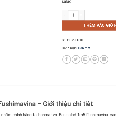
salad.
Bàn Salad 1m5 Cánh Kính Fus
THÊM VÀO GIỎ 
Báo giá miễn phí →
SKU:
BM-FU10
Danh mục:
Bàn mát
ushimavina – Giới thiệu chi tiết
n phẩm chính hãng tại banmat.vn. Ban salad 1m5 Fushimavina, can