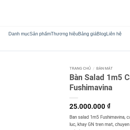
Danh mục
Sản phẩm
Thương hiệu
Bảng giá
Blog
Liên hệ
TRANG CHỦ
/
BÀN MÁT
Bàn Salad 1m5 C
Fushimavina
25.000.000
₫
Ban salad 1m5 Fushimavina, c
luc, khay GN tren mat, chuyen