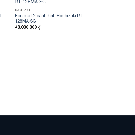
BÀN MÁT
T-
Bàn mát 2 cánh kính Hoshizaki RT-
128MA-SG
48.000.000
₫
BÀN MÁT
Bàn mát 2 cánh ino
RT-158MC-S
45.250.000
₫