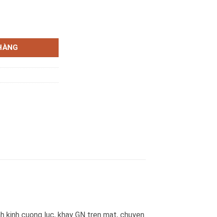
himavina số lượng
HÀNG
h kinh cuong luc, khay GN tren mat, chuyen