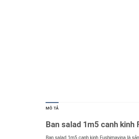
Blog kiến thức
Liên hệ
MÔ TẢ
Ban salad 1m5 canh kinh F
Ban salad 1m5 canh kinh Fushimavina là sả