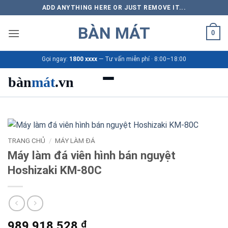
Bỏ
ADD ANYTHING HERE OR JUST REMOVE IT...
qua
BÀN MÁT
nội
0
dung
Gọi ngay:
1800 xxxx
— Tư vấn miễn phí · 8:00–18:00
bàn
mát
.vn
Danh mục bàn mát
Sản phẩm
TRANG CHỦ
/
MÁY LÀM ĐÁ
Máy làm đá viên hình bán nguyệt
Thương hiệu
Hoshizaki KM-80C
Bảng giá 2026
Ứng dụng
989.918.528
₫