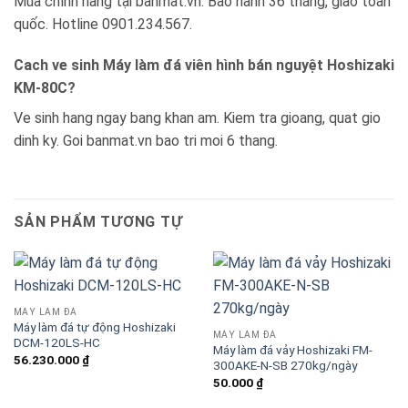
Mua chính hãng tại banmat.vn. Bảo hành 36 tháng, giao toàn
quốc. Hotline 0901.234.567.
Cach ve sinh Máy làm đá viên hình bán nguyệt Hoshizaki
KM-80C?
Ve sinh hang ngay bang khan am. Kiem tra gioang, quat gio
dinh ky. Goi banmat.vn bao tri moi 6 thang.
SẢN PHẨM TƯƠNG TỰ
MÁY LÀM ĐÁ
Máy làm đá tự động Hoshizaki
MÁY LÀM ĐÁ
DCM-120LS-HC
Máy làm đá vảy Hoshizaki FM-
56.230.000
₫
300AKE-N-SB 270kg/ngày
50.000
₫