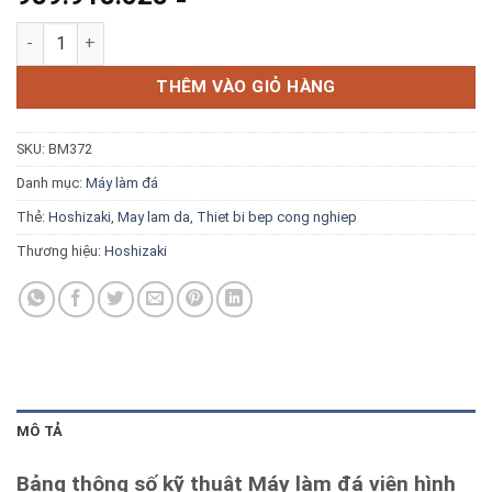
Blog kiến thức
Máy làm đá viên hình bán nguyệt Hoshizaki KM-80C số lượng
Liên hệ
THÊM VÀO GIỎ HÀNG
SKU:
BM372
Báo giá miễn phí →
Danh mục:
Máy làm đá
Thẻ:
Hoshizaki
,
May lam da
,
Thiet bi bep cong nghiep
Thương hiệu:
Hoshizaki
MÔ TẢ
Bảng thông số kỹ thuật Máy làm đá viên hình