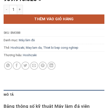
Blog kiến thức
Máy làm đá viên Hoshizaki IM-45CA-25 45kg/ngày số lượng
Liên hệ
THÊM VÀO GIỎ HÀNG
SKU:
BM388
Báo giá miễn phí →
Danh mục:
Máy làm đá
Thẻ:
Hoshizaki
,
May lam da
,
Thiet bi bep cong nghiep
Thương hiệu:
Hoshizaki
MÔ TẢ
Bảng thông số kỹ thuật Máy làm đá viên