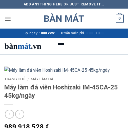
Bỏ
ADD ANYTHING HERE OR JUST REMOVE IT...
qua
BÀN MÁT
nội
0
dung
Gọi ngay:
1800 xxxx
— Tư vấn miễn phí · 8:00–18:00
bàn
mát
.vn
Danh mục bàn mát
Sản phẩm
TRANG CHỦ
/
MÁY LÀM ĐÁ
Máy làm đá viên Hoshizaki IM-45CA-25
Thương hiệu
45kg/ngày
Bảng giá 2026
Ứng dụng
989.918.528
₫