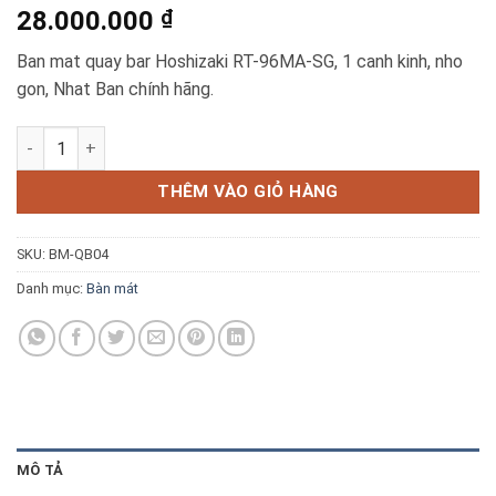
28.000.000
₫
Blog kiến thức
Ban mat quay bar Hoshizaki RT-96MA-SG, 1 canh kinh, nho
Liên hệ
gon, Nhat Ban chính hãng.
Ban mat quay bar 1 canh kinh Hoshizaki RT-96MA-SG số lượn
Báo giá miễn phí →
THÊM VÀO GIỎ HÀNG
SKU:
BM-QB04
Danh mục:
Bàn mát
MÔ TẢ