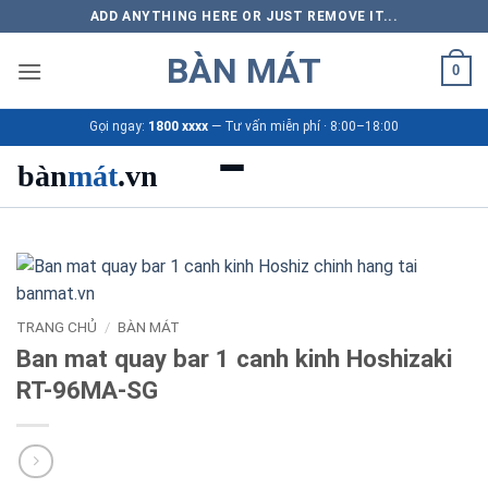
Bỏ
ADD ANYTHING HERE OR JUST REMOVE IT...
qua
BÀN MÁT
nội
0
dung
Gọi ngay:
1800 xxxx
— Tư vấn miễn phí · 8:00–18:00
bàn
mát
.vn
Danh mục bàn mát
Sản phẩm
TRANG CHỦ
/
BÀN MÁT
Thương hiệu
Ban mat quay bar 1 canh kinh Hoshizaki
RT-96MA-SG
Bảng giá 2026
Ứng dụng