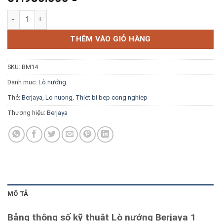
Blog kiến thức
Lò nướng Berjaya 1 tầng 2 khay điện BJY-E6KW-1BDD số lượn
Liên hệ
THÊM VÀO GIỎ HÀNG
SKU:
BM14
Báo giá miễn phí →
Danh mục:
Lò nướng
Thẻ:
Berjaya
,
Lo nuong
,
Thiet bi bep cong nghiep
Thương hiệu:
Berjaya
MÔ TẢ
Bảng thông số kỹ thuật Lò nướng Berjaya 1