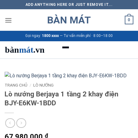
Bỏ
ADD ANYTHING HERE OR JUST REMOVE IT...
qua
BÀN MÁT
nội
0
dung
Gọi ngay:
1800 xxxx
— Tư vấn miễn phí · 8:00–18:00
bàn
mát
.vn
Danh mục bàn mát
Sản phẩm
TRANG CHỦ
/
LÒ NƯỚNG
Lò nướng Berjaya 1 tầng 2 khay điện
Thương hiệu
BJY-E6KW-1BDD
Bảng giá 2026
Ứng dụng
67.980.000
₫