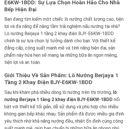
E6KW-1BDD: Sự Lựa Chọn Hoàn Hảo Cho Nhà
Bếp Hiện Đại
Bạn đang tìm kiếm một chiếc lò nướng chất lượng cao, tiện
lợi và đa năng để nâng tầm trải nghiệm nấu nướng tại nhà?
Lò nướng Berjaya 1 tầng 2 khay điện BJY-E6KW-1BDD
chính là sự lựa chọn lý tưởng dành cho bạn. Với thiết kế
đẳng cấp, công suất mạnh mẽ và tính năng hiện đại, sản
phẩm này hứa hẹn sẽ mang lại những bữa ăn ngon miệng,
tiện lợi và an toàn.
Giới Thiệu Về Sản Phẩm: Lò Nướng Berjaya 1
Tầng 2 Khay Điện BJY-E6KW-1BDD
Sau khi khám phá nhiều dòng lò nướng trên thị trường,
lò
nướng Berjaya 1 tầng 2 khay điện BJY-E6KW-1BDD
nổi
bật với thiết kế tối giản, dễ sử dụng và phù hợp cho nhiều
không gian bếp khác nhau. Sản phẩm đã được nhiều gia đình
yêu thích nhờ khả năng nướng đều, nhiệt ổn định cùng công
suất mạnh mẽ, giúp bạn chuẩn bị những bữa ăn phong phú,