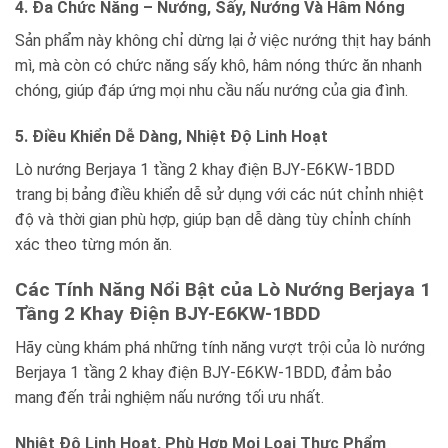
4. Đa Chức Năng – Nướng, Sấy, Nướng Và Hâm Nóng
Sản phẩm này không chỉ dừng lại ở việc nướng thịt hay bánh
mì, mà còn có chức năng sấy khô, hâm nóng thức ăn nhanh
chóng, giúp đáp ứng mọi nhu cầu nấu nướng của gia đình.
5. Điều Khiển Dễ Dàng, Nhiệt Độ Linh Hoạt
Lò nướng Berjaya 1 tầng 2 khay điện BJY-E6KW-1BDD
trang bị bảng điều khiển dễ sử dụng với các nút chỉnh nhiệt
độ và thời gian phù hợp, giúp bạn dễ dàng tùy chỉnh chính
xác theo từng món ăn.
Các Tính Năng Nổi Bật của Lò Nướng Berjaya 1
Tầng 2 Khay Điện BJY-E6KW-1BDD
Hãy cùng khám phá những tính năng vượt trội của lò nướng
Berjaya 1 tầng 2 khay điện BJY-E6KW-1BDD, đảm bảo
mang đến trải nghiệm nấu nướng tối ưu nhất.
Nhiệt Độ Linh Hoạt, Phù Hợp Mọi Loại Thực Phẩm