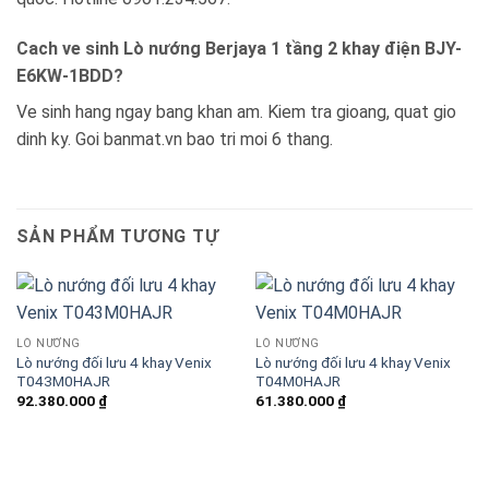
Cach ve sinh Lò nướng Berjaya 1 tầng 2 khay điện BJY-
E6KW-1BDD?
Ve sinh hang ngay bang khan am. Kiem tra gioang, quat gio
dinh ky. Goi banmat.vn bao tri moi 6 thang.
SẢN PHẨM TƯƠNG TỰ
LÒ NƯỚNG
LÒ NƯỚNG
Lò nướng đối lưu 4 khay Venix
Lò nướng đối lưu 4 khay Venix
T043M0HAJR
T04M0HAJR
92.380.000
₫
61.380.000
₫