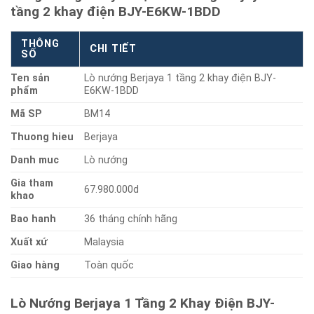
tầng 2 khay điện BJY-E6KW-1BDD
THÔNG
CHI TIẾT
SỐ
Ten sản
Lò nướng Berjaya 1 tầng 2 khay điện BJY-
phẩm
E6KW-1BDD
Mã SP
BM14
Thuong hieu
Berjaya
Danh muc
Lò nướng
Gia tham
67.980.000d
khao
Bao hanh
36 tháng chính hãng
Xuất xứ
Malaysia
Giao hàng
Toàn quốc
Lò Nướng Berjaya 1 Tầng 2 Khay Điện BJY-