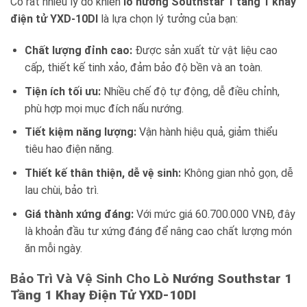
Có rất nhiều lý do khiến
lò nướng Southstar 1 tầng 1 khay
điện tử YXD-10DI
là lựa chọn lý tưởng của bạn:
Chất lượng đỉnh cao:
Được sản xuất từ vật liệu cao
cấp, thiết kế tinh xảo, đảm bảo độ bền và an toàn.
Tiện ích tối ưu:
Nhiều chế độ tự động, dễ điều chỉnh,
phù hợp mọi mục đích nấu nướng.
Tiết kiệm năng lượng:
Vận hành hiệu quả, giảm thiểu
tiêu hao điện năng.
Thiết kế thân thiện, dễ vệ sinh:
Không gian nhỏ gọn, dễ
lau chùi, bảo trì.
Giá thành xứng đáng:
Với mức giá 60.700.000 VNĐ, đây
là khoản đầu tư xứng đáng để nâng cao chất lượng món
ăn mỗi ngày.
Bảo Trì Và Vệ Sinh Cho
Lò Nướng Southstar 1
Tầng 1 Khay Điện Tử YXD-10DI