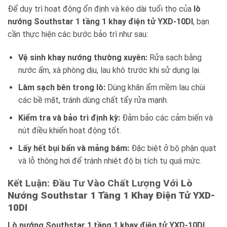
Để duy trì hoạt động ổn định và kéo dài tuổi thọ của
lò
nướng Southstar 1 tầng 1 khay điện tử YXD-10DI
, bạn
cần thực hiện các bước bảo trì như sau:
Vệ sinh khay nướng thường xuyên:
Rửa sạch bằng
nước ấm, xà phòng dịu, lau khô trước khi sử dụng lại.
Làm sạch bên trong lò:
Dùng khăn ẩm mềm lau chùi
các bề mặt, tránh dùng chất tẩy rửa mạnh.
Kiểm tra và bảo trì định kỳ:
Đảm bảo các cảm biến và
nút điều khiển hoạt động tốt.
Lấy hết bụi bẩn và mảng bám:
Đặc biệt ở bộ phận quạt
và lỗ thông hơi để tránh nhiệt độ bị tích tụ quá mức.
Kết Luận: Đầu Tư Vào Chất Lượng Với
Lò
Nướng Southstar 1 Tầng 1 Khay Điện Tử YXD-
10DI
Lò nướng Southstar 1 tầng 1 khay điện tử YXD-10DI