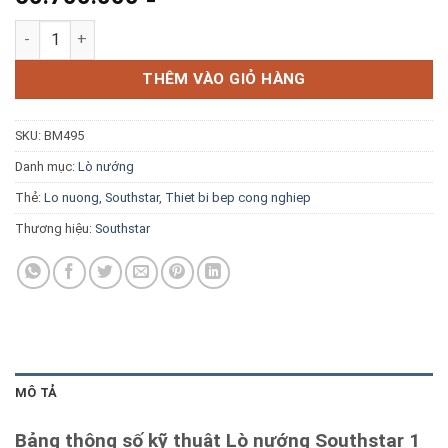
Blog kiến thức
Lò nướng Southstar 1 tầng 1 khay điện tử YXD-10DI số lượng
Liên hệ
THÊM VÀO GIỎ HÀNG
SKU:
BM495
Báo giá miễn phí →
Danh mục:
Lò nướng
Thẻ:
Lo nuong
,
Southstar
,
Thiet bi bep cong nghiep
Thương hiệu:
Southstar
MÔ TẢ
Bảng thông số kỹ thuật Lò nướng Southstar 1