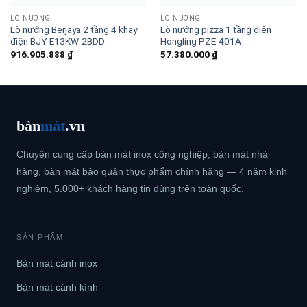
LÒ NƯỚNG
LÒ NƯỚNG
Lò nướng Berjaya 2 tầng 4 khay
Lò nướng pizza 1 tầng điện
điện BJY-E13KW-2BDD
Hongling PZE-401A
916.905.888
₫
57.380.000
₫
bàn
mát
.vn
Chuyên cung cấp bàn mát inox công nghiệp, bàn mát nhà
hàng, bàn mát bảo quản thực phẩm chính hãng — 4 năm kinh
nghiệm, 5.000+ khách hàng tin dùng trên toàn quốc.
SẢN PHẨM
Bàn mát cánh inox
Bàn mát cánh kính