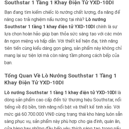
Southstar 1 Tầng 1 Khay Điện Tử YXD-10DI
Bạn đang tìm kiếm chiếc lò nướng chất lượng, đa năng để
nâng cao trải nghiệm nấu nướng tại nhà?
Lò nướng
Southstar 1 tầng 1 khay điện tử YXD-10DI
chính là sự
lựa chọn hoàn hảo giúp bạn thỏa sức sáng tạo với các món
ăn ngon miệng và hấp dẫn. Với thiết kế hiện đại, tính năng
tiên tiến cùng kiểu dáng gọn gàng, sản phẩm này không chỉ
mang lại sự tiện lợi mà còn nâng tầm phong cách bếp của
bạn.
Tổng Quan Về Lò Nướng Southstar 1 Tầng 1
Khay Điện Tử YXD-10DI
Lò nướng Southstar 1 tầng 1 khay điện tử YXD-10DI
là
dòng sản phẩm cao cấp đến từ thương hiệu Southstar, nổi
tiếng về độ bền, tính năng nổi bật và thiết kế tinh xảo. Với
mức giá 60.700.000 VNĐ cùng trạng thái kho hàng luôn sẵn
sàng phục vụ, sản phẩm này phù hợp cho gia đình, quán ăn,
cửa hàng hay những đầu bếp yêu thích sáng tạo trong nấu