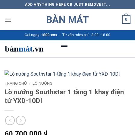
Bỏ
ADD ANYTHING HERE OR JUST REMOVE IT...
qua
BÀN MÁT
nội
0
dung
Gọi ngay:
1800 xxxx
— Tư vấn miễn phí · 8:00–18:00
bàn
mát
.vn
Danh mục bàn mát
Sản phẩm
TRANG CHỦ
/
LÒ NƯỚNG
Lò nướng Southstar 1 tầng 1 khay điện
Thương hiệu
tử YXD-10DI
Bảng giá 2026
Ứng dụng
60.700.000
₫