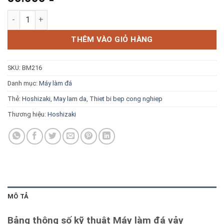
Blog kiến thức
Máy làm đá vảy Hoshizaki FM-600AKE-SB 600kg/ngày số lượng
Liên hệ
THÊM VÀO GIỎ HÀNG
SKU:
BM216
Báo giá miễn phí →
Danh mục:
Máy làm đá
Thẻ:
Hoshizaki
,
May lam da
,
Thiet bi bep cong nghiep
Thương hiệu:
Hoshizaki
MÔ TẢ
Bảng thông số kỹ thuật Máy làm đá vảy