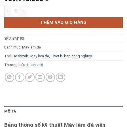
Blog kiến thức
Máy làm đá viên Hoshizaki SRM-460WB 450kg/ngày số lượng
Liên hệ
THÊM VÀO GIỎ HÀNG
SKU:
BM190
Báo giá miễn phí →
Danh mục:
Máy làm đá
Thẻ:
Hoshizaki
,
May lam da
,
Thiet bi bep cong nghiep
Thương hiệu:
Hoshizaki
MÔ TẢ
Bảng thông số kỹ thuật Máy làm đá viên