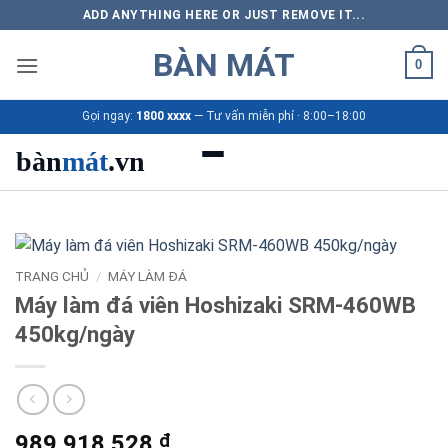
Bỏ
ADD ANYTHING HERE OR JUST REMOVE IT...
qua
BÀN MÁT
nội
0
dung
Gọi ngay:
1800 xxxx
— Tư vấn miễn phí · 8:00–18:00
bàn
mát
.vn
Danh mục bàn mát
Sản phẩm
TRANG CHỦ
/
MÁY LÀM ĐÁ
Máy làm đá viên Hoshizaki SRM-460WB
Thương hiệu
450kg/ngày
Bảng giá 2026
Ứng dụng
989.918.528
₫