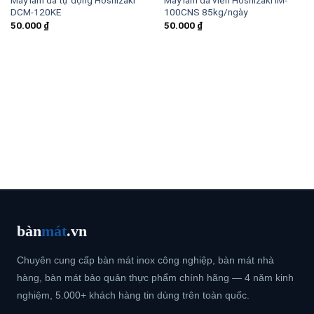
Máy làm đá tự động Hoshizaki
Máy làm đá viên Hoshizaki IM-
DCM-120KE
100CNS 85kg/ngày
50.000
₫
50.000
₫
bàn
mát
.vn
Chuyên cung cấp bàn mát inox công nghiệp, bàn mát nhà
hàng, bàn mát bảo quản thực phẩm chính hãng — 4 năm kinh
nghiệm, 5.000+ khách hàng tin dùng trên toàn quốc.