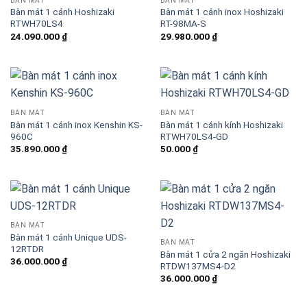
BÀN MÁT
BÀN MÁT
Bàn mát 1 cánh Hoshizaki
Bàn mát 1 cánh inox Hoshizaki
Blog kiến thức
RTWH70LS4
RT-98MA-S
24.090.000
₫
29.980.000
₫
Liên hệ
Báo giá miễn phí →
BÀN MÁT
BÀN MÁT
Bàn mát 1 cánh inox Kenshin KS-
Bàn mát 1 cánh kính Hoshizaki
960C
RTWH70LS4-GD
35.890.000
₫
50.000
₫
BÀN MÁT
Bàn mát 1 cánh Unique UDS-
BÀN MÁT
12RTDR
Bàn mát 1 cửa 2 ngăn Hoshizaki
36.000.000
₫
RTDW137MS4-D2
36.000.000
₫