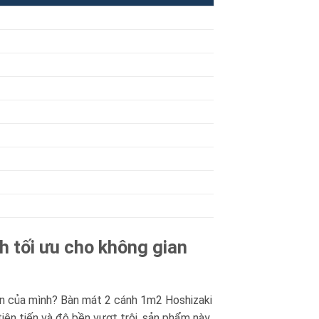
 tối ưu cho không gian
 ăn của mình? Bàn mát 2 cánh 1m2 Hoshizaki
iên tiến và độ bền vượt trội, sản phẩm này