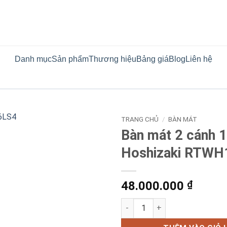
Danh mục
Sản phẩm
Thương hiệu
Bảng giá
Blog
Liên hệ
TRANG CHỦ
/
BÀN MÁT
Bàn mát 2 cánh 
Hoshizaki RTW
48.000.000
₫
Bàn mát 2 cánh 1m2 Hoshizak