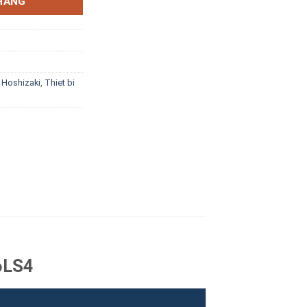
HÀNG
,
Hoshizaki
,
Thiet bi
6LS4