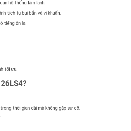
oạn hệ thống làm lạnh.
h tích tụ bụi bẩn và vi khuẩn.
 tiếng ồn lạ.
h tối ưu.
H126LS4?
c trong thời gian dài mà không gặp sự cố.
.