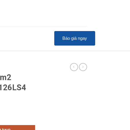
Báo giá ngay
1m2
H126LS4
i RTWH126LS4 số lượng