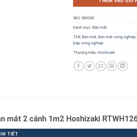
THÊM VÀO GIỎ 
SKU:
BM282
Danh mục:
Bàn mát
Thẻ:
Ban mat
,
Ban mat cong nghiep
Báo giá miễn phí →
bep cong nghiep
Thương hiệu:
Hoshizaki
Bàn mát 2 cánh 1m2 Hoshizaki RTWH12
CHI TIẾT