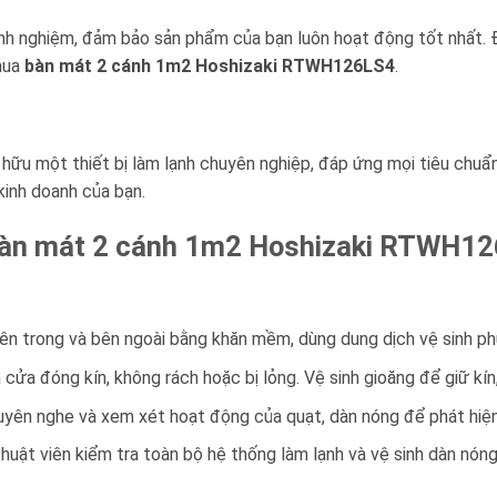
inh nghiệm, đảm bảo sản phẩm của bạn luôn hoạt động tốt nhất. Đ
mua
bàn mát 2 cánh 1m2 Hoshizaki RTWH126LS4
.
 hữu một thiết bị làm lạnh chuyên nghiệp, đáp ứng mọi tiêu chuẩ
kinh doanh của bạn.
 Bàn mát 2 cánh 1m2 Hoshizaki RTWH1
n trong và bên ngoài bằng khăn mềm, dùng dung dịch vệ sinh ph
ửa đóng kín, không rách hoặc bị lỏng. Vệ sinh gioăng để giữ kín,
ên nghe và xem xét hoạt động của quạt, dàn nóng để phát hiện 
huật viên kiểm tra toàn bộ hệ thống làm lạnh và vệ sinh dàn nóng, 