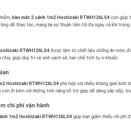
 phẩm,
bàn mát 2 cánh 1m2 Hoshizaki RTWH126LS4
còn giúp t
ộng dễ thao tác, mang lại sự thuận tiện tối đa ngay cả khi trong
Hoshizaki RTWH126LS4
được làm từ chất liệu chống ăn mòn, đả
chùi, giúp duy trì vệ sinh sạch sẽ, hạn chế tích tụ vi khuẩn.
gian
1m2 Hoshizaki RTWH126LS4
phù hợp với nhiều không gian kinh d
 còn đi kèm với những tính năng hỗ trợ giúp dễ dàng sắp xếp, t
ệm chi phí vận hành
cánh 1m2 Hoshizaki RTWH126LS4
giúp bạn giảm thiểu chi phí 