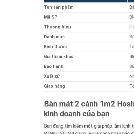
Ten sản phẩm
B
Mã SP
B
Thuong hieu
Ho
Danh muc
B
Kích thước
1
Gia tham khao
48
Bao hanh
36
Xuất xứ
N
Giao hàng
T
Bàn mát 2 cánh 1m2 Hoshi
kinh doanh của bạn
Bạn đang tìm kiếm một giải pháp làm lạnh t
RTWH126LS4 chính là lựa chọn hoàn hảo để đ