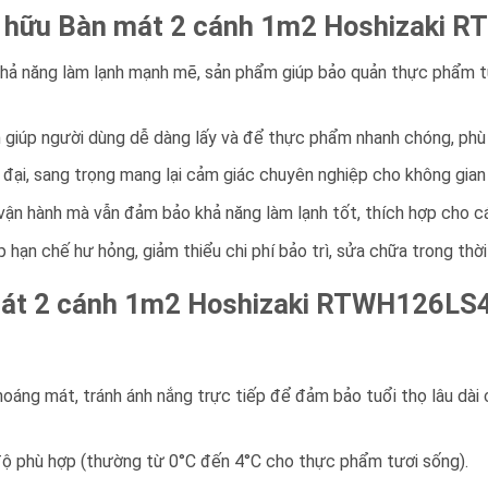
 sở hữu Bàn mát 2 cánh 1m2 Hoshizaki
hả năng làm lạnh mạnh mẽ, sản phẩm giúp bảo quản thực phẩm tư
giúp người dùng dễ dàng lấy và để thực phẩm nhanh chóng, phù 
 đại, sang trọng mang lại cảm giác chuyên nghiệp cho không gian
 vận hành mà vẫn đảm bảo khả năng làm lạnh tốt, thích hợp cho cá
 hạn chế hư hỏng, giảm thiểu chi phí bảo trì, sửa chữa trong thời
mát 2 cánh 1m2 Hoshizaki RTWH126LS
hoáng mát, tránh ánh nắng trực tiếp để đảm bảo tuổi thọ lâu dài
độ phù hợp (thường từ 0°C đến 4°C cho thực phẩm tươi sống).