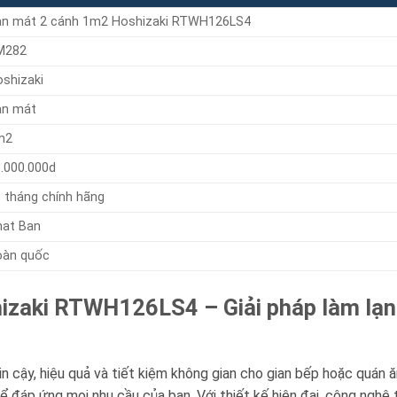
àn mát 2 cánh 1m2 Hoshizaki RTWH126LS4
M282
shizaki
àn mát
m2
.000.000d
 tháng chính hãng
hat Ban
oàn quốc
zaki RTWH126LS4 – Giải pháp làm lạnh
in cậy, hiệu quả và tiết kiệm không gian cho gian bếp hoặc quán
áp ứng mọi nhu cầu của bạn. Với thiết kế hiện đại, công nghệ t