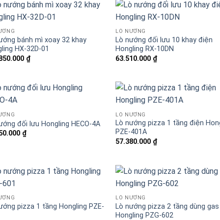
ƯỚNG
LÒ NƯỚNG
ướng bánh mì xoay 32 khay
Lò nướng đối lưu 10 khay điện
ling HX-32D-01
Hongling RX-10DN
850.000
₫
63.510.000
₫
Báo giá miễn phí →
ƯỚNG
LÒ NƯỚNG
Lò nướng pizza 1 tầng điện Hon
ướng đối lưu Hongling HECO-4A
PZE-401A
50.000
₫
57.380.000
₫
ƯỚNG
LÒ NƯỚNG
ướng pizza 1 tầng Hongling PZE-
Lò nướng pizza 2 tầng dùng gas
Hongling PZG-602