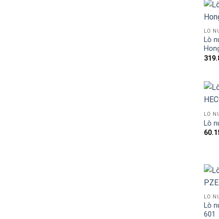
Blog kiến thức
Liên hệ
LÒ N
Lò n
Hong
319.
LÒ N
Lò n
60.1
LÒ N
Lò n
601