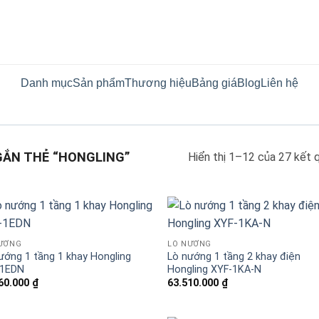
Danh mục
Sản phẩm
Thương hiệu
Bảng giá
Blog
Liên hệ
ẮN THẺ “HONGLING”
Hiển thị 1–12 của 27 kết 
ƯỚNG
LÒ NƯỚNG
ướng 1 tầng 1 khay Hongling
Lò nướng 1 tầng 2 khay điện
-1EDN
Hongling XYF-1KA-N
60.000
₫
63.510.000
₫