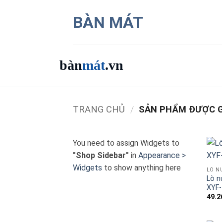
Bỏ
BÀN MÁT
qua
nội
dung
bàn
mát
.vn
Danh mục bàn mát
TRANG CHỦ
/
SẢN PHẨM ĐƯỢC G
Sản phẩm
You need to assign Widgets to
Thương hiệu
"Shop Sidebar"
in
Appearance >
Widgets
to show anything here
LÒ N
Bảng giá 2026
Lò n
XYF
49.2
Ứng dụng