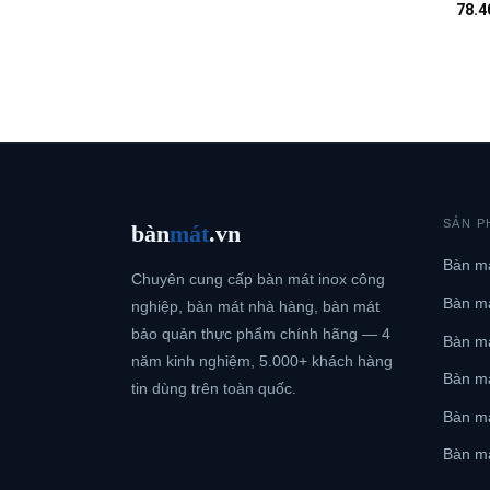
78.4
SẢN P
bàn
mát
.vn
Bàn má
Chuyên cung cấp bàn mát inox công
Bàn má
nghiệp, bàn mát nhà hàng, bàn mát
bảo quản thực phẩm chính hãng — 4
Bàn má
năm kinh nghiệm, 5.000+ khách hàng
Bàn m
tin dùng trên toàn quốc.
Bàn má
Bàn má