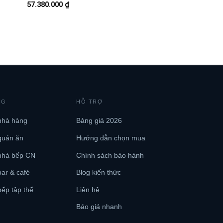
57.380.000
₫
NG
HỖ TRỢ
nhà hàng
Bảng giá 2026
quán ăn
Hướng dẫn chọn mua
nhà bếp CN
Chính sách bảo hành
ar & café
Blog kiến thức
ếp tập thể
Liên hệ
Báo giá nhanh