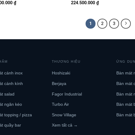
00.000
₫
224.500.000
₫
1
2
3
HẨM
THƯƠNG HIỆU
ỨNG DỤ
t cánh inox
Hoshizaki
Bàn mát 
t cánh kính
Berjaya
Bàn mát 
t salad
Fagor Industrial
Bàn mát 
át ngăn kéo
Turbo Air
Bàn mát b
t topping / pizza
Snow Village
Bàn mát b
t quầy bar
Xem tất cả →