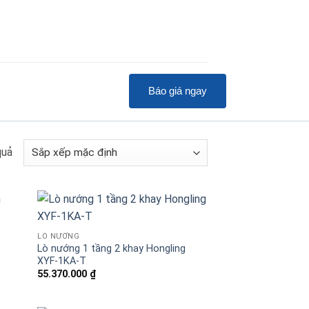
Báo giá ngay
quả
LÒ NƯỚNG
Lò nướng 1 tầng 2 khay Hongling
XYF-1KA-T
55.370.000
₫