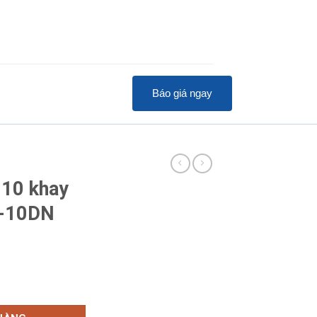
Báo giá ngay
 10 khay
X-10DN
n Hongling RX-10DN số lượng