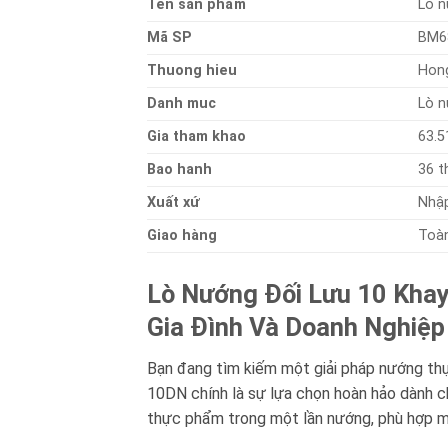
Ten sản phẩm
Lò n
Mã SP
BM6
Thuong hieu
Hong
Danh muc
Lò 
Gia tham khao
63.5
Bao hanh
36 t
Xuất xứ
Nhậ
Giao hàng
Toà
Lò Nướng Đối Lưu 10 Kha
Gia Đình Và Doanh Nghiệp
Bạn đang tìm kiếm một giải pháp nướng thự
10DN chính là sự lựa chọn hoàn hảo dành cho
thực phẩm trong một lần nướng, phù hợp mọ