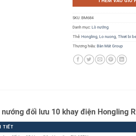
THÊM VÀO GIỎ 
SKU:
BM684
Danh mục:
Lò nướng
Thẻ:
Hongling
,
Lo nuong
,
Thiet bi 
Báo giá miễn phí →
Thương hiệu:
Bàn Mát Group
ò nướng đối lưu 10 khay điện Hongling
I TIẾT