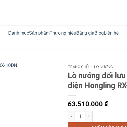
Danh mục
Sản phẩm
Thương hiệu
Bảng giá
Blog
Liên hệ
TRANG CHỦ
/
LÒ NƯỚNG
Lò nướng đối lưu
điện Hongling R
63.510.000
₫
Lò nướng đối lưu 10 khay điệ