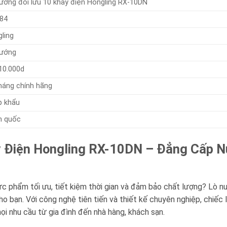
ướng đối lưu 10 khay điện Hongling RX-10DN
84
ling
nướng
10.000d
háng chính hãng
p khẩu
n quốc
y Điện Hongling RX-10DN – Đẳng Cấp 
c phẩm tối ưu, tiết kiệm thời gian và đảm bảo chất lượng? Lò n
 bạn. Với công nghệ tiên tiến và thiết kế chuyên nghiệp, chiếc l
i nhu cầu từ gia đình đến nhà hàng, khách sạn.