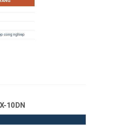
HÀNG
bep cong nghiep
 RX-10DN