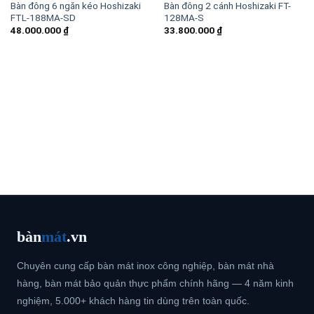
Bàn đông 6 ngăn kéo Hoshizaki
Bàn đông 2 cánh Hoshizaki FT-
FTL-188MA-SD
128MA-S
48.000.000
₫
33.800.000
₫
bàn
mát
.vn
Chuyên cung cấp bàn mát inox công nghiệp, bàn mát nhà
hàng, bàn mát bảo quản thực phẩm chính hãng — 4 năm kinh
nghiệm, 5.000+ khách hàng tin dùng trên toàn quốc.