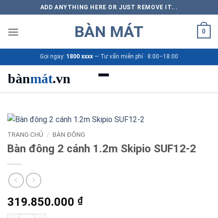
Bỏ
ADD ANYTHING HERE OR JUST REMOVE IT...
qua
BÀN MÁT
nội
0
dung
Gọi ngay:
1800 xxxx
— Tư vấn miễn phí · 8:00–18:00
bàn
mát
.vn
Danh mục bàn mát
Sản phẩm
TRANG CHỦ
/
BÀN ĐÔNG
Bàn đông 2 cánh 1.2m Skipio SUF12-2
Thương hiệu
Bảng giá 2026
319.850.000
₫
Ứng dụng