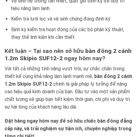
Vệ sinh hệ thống tản nhiệt, quạt gió định kỳ để duy trì
hiệu năng làm lạnh.
Kiểm tra lưới lọc và vệ sinh chúng đúng định kỳ.
Định kỳ kiểm tra hoạt động của các bộ phận kỹ thuật,
thay thế linh kiện khi cần thiết.
Kết luận – Tại sao nên sở hữu
bàn đông 2 cánh
1.2m Skipio SUF12-2
ngay hôm nay?
Với tất cả những tính năng vượt trội, sự chắc chắn trong
thiết kế cùng khả năng làm lạnh mạnh mẽ,
bàn đông 2 cánh
1.2m Skipio SUF12-2
chính là giải pháp lý tưởng để nâng
cao hiệu quả kinh doanh của bạn. Đầu tư vào một sản phẩm
chất lượng sẽ giúp bạn tiết kiệm thời gian, chi phí và duy trì
sự hài lòng của khách hàng lâu dài.
Đặt hàng ngay hôm nay để sở hữu chiếc bàn đông đẳng
cấp này, và trải nghiệm sự tiện ích, chuyên nghiệp trong
từng chi tiết!