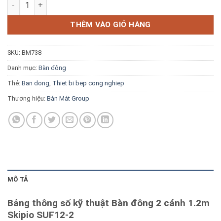
Bàn đông 2 cánh 1.2m Skipio SUF12-2 số lượng
Blog kiến thức
THÊM VÀO GIỎ HÀNG
Liên hệ
SKU:
BM738
Báo giá miễn phí →
Danh mục:
Bàn đông
Thẻ:
Ban dong
,
Thiet bi bep cong nghiep
Thương hiệu:
Bàn Mát Group
MÔ TẢ
Bảng thông số kỹ thuật Bàn đông 2 cánh 1.2m
Skipio SUF12-2