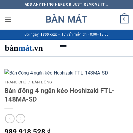
Bỏ
ADD ANYTHING HERE OR JUST REMOVE IT...
qua
BÀN MÁT
nội
0
dung
Gọi ngay:
1800 xxxx
— Tư vấn miễn phí · 8:00–18:00
bàn
mát
.vn
Danh mục bàn mát
Sản phẩm
TRANG CHỦ
/
BÀN ĐÔNG
Bàn đông 4 ngăn kéo Hoshizaki FTL-
Thương hiệu
148MA-SD
Bảng giá 2026
Ứng dụng
989.918.528
₫