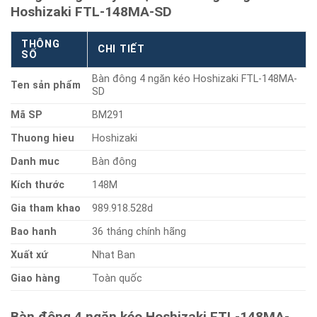
Hoshizaki FTL-148MA-SD
THÔNG
CHI TIẾT
SỐ
Bàn đông 4 ngăn kéo Hoshizaki FTL-148MA-
Ten sản phẩm
SD
Mã SP
BM291
Thuong hieu
Hoshizaki
Danh muc
Bàn đông
Kích thước
148M
Gia tham khao
989.918.528d
Bao hanh
36 tháng chính hãng
Xuất xứ
Nhat Ban
Giao hàng
Toàn quốc
Bàn đông 4 ngăn kéo Hoshizaki FTL-148MA-