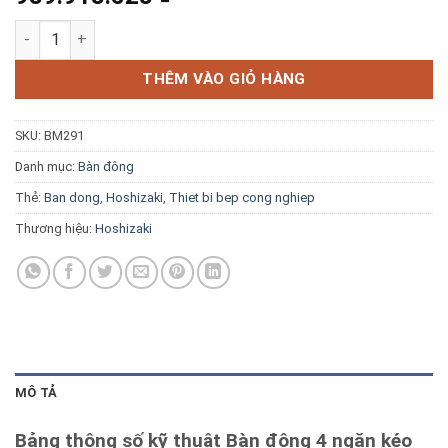
Blog kiến thức
Bàn đông 4 ngăn kéo Hoshizaki FTL-148MA-SD số lượng
Liên hệ
THÊM VÀO GIỎ HÀNG
SKU:
BM291
Báo giá miễn phí →
Danh mục:
Bàn đông
Thẻ:
Ban dong
,
Hoshizaki
,
Thiet bi bep cong nghiep
Thương hiệu:
Hoshizaki
MÔ TẢ
Bảng thông số kỹ thuật Bàn đông 4 ngăn kéo