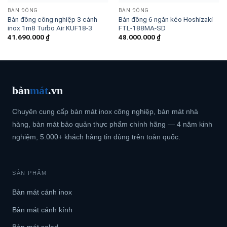
BÀN ĐÔNG
BÀN ĐÔNG
Bàn đông công nghiệp 3 cánh
Bàn đông 6 ngăn kéo Hoshizaki
inox 1m8 Turbo Air KUF18-3
FTL-188MA-SD
41.690.000
₫
48.000.000
₫
bàn
mát
.vn
Chuyên cung cấp bàn mát inox công nghiệp, bàn mát nhà
hàng, bàn mát bảo quản thực phẩm chính hãng — 4 năm kinh
nghiệm, 5.000+ khách hàng tin dùng trên toàn quốc.
SẢN PHẨM
Bàn mát cánh inox
Bàn mát cánh kính