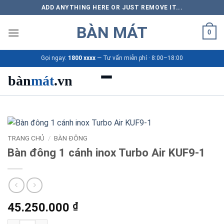
Bỏ
ADD ANYTHING HERE OR JUST REMOVE IT...
qua
BÀN MÁT
nội
0
dung
Gọi ngay:
1800 xxxx
— Tư vấn miễn phí · 8:00–18:00
bàn
mát
.vn
Danh mục bàn mát
Sản phẩm
TRANG CHỦ
/
BÀN ĐÔNG
Bàn đông 1 cánh inox Turbo Air KUF9-1
Thương hiệu
Bảng giá 2026
45.250.000
₫
Ứng dụng