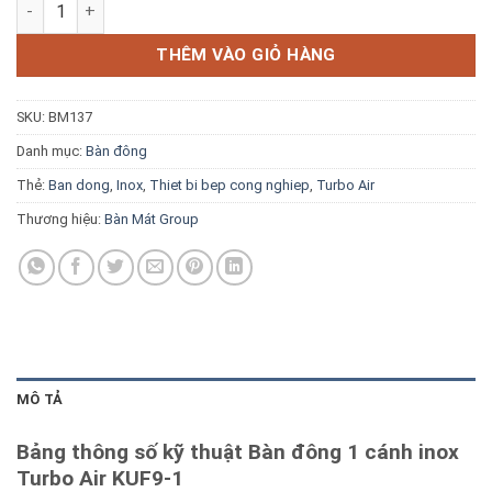
Bàn đông 1 cánh inox Turbo Air KUF9-1 số lượng
Blog kiến thức
THÊM VÀO GIỎ HÀNG
Liên hệ
SKU:
BM137
Báo giá miễn phí →
Danh mục:
Bàn đông
Thẻ:
Ban dong
,
Inox
,
Thiet bi bep cong nghiep
,
Turbo Air
Thương hiệu:
Bàn Mát Group
MÔ TẢ
Bảng thông số kỹ thuật Bàn đông 1 cánh inox
Turbo Air KUF9-1