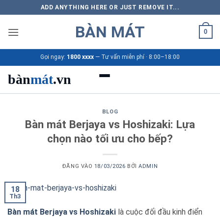
Bỏ
ADD ANYTHING HERE OR JUST REMOVE IT...
qua
BÀN MÁT
nội
0
dung
Gọi ngay:
1800 xxxx
— Tư vấn miễn phí · 8:00–18:00
bàn
mát
.vn
Danh mục bàn mát
BLOG
Bàn mát Berjaya vs Hoshizaki: Lựa
Sản phẩm
chọn nào tối ưu cho bếp?
Thương hiệu
ĐĂNG VÀO
18/03/2026
BỞI
ADMIN
Bảng giá 2026
18
Th3
Ứng dụng
Bàn mát Berjaya vs Hoshizaki
là cuộc đối đầu kinh điển