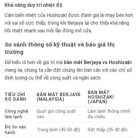
Khả năng duy trì nhiệt độ
Cảm biến nhiệt của Hoshizaki được đánh giá là nhạy bén hơn
với sai số cực thấp, trong khi Berjaya lại cho thấy khả năng
hồi nhiệt nhanh sau mỗi lần đóng mở cửa.
So sánh thông số kỹ thuật và báo giá thị
trường
Để hiểu rõ hơn về giá trị mà
bàn mát Berjaya vs Hoshizaki
mang lại, chúng ta cần đặt chúng lên bàn cân với các chỉ số
định lượng cụ thể về công suất và ngân sách.
BÀN MÁT
TIÊU CHÍ
BÀN MÁT BERJAYA
HOSHIZAKI
SO SÁNH
(MALAYSIA)
(JAPAN)
Công nghệ
Quạt gió công suất
Làm lạnh thông minh
làm lạnh
cao
đa chiều
Độ ồn vận
Trung bình (45-50 dB)
Rất thấp (35-40 dB)
hành