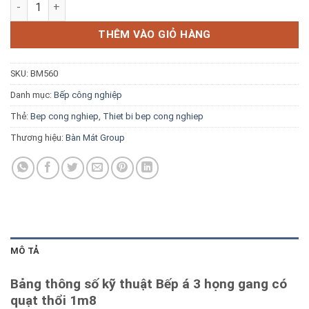
Bếp á 3 họng gang có quạt thổi 1m8 số lượng
Blog kiến thức
THÊM VÀO GIỎ HÀNG
Liên hệ
SKU:
BM560
Báo giá miễn phí →
Danh mục:
Bếp công nghiệp
Thẻ:
Bep cong nghiep
,
Thiet bi bep cong nghiep
Thương hiệu:
Bàn Mát Group
MÔ TẢ
Bảng thông số kỹ thuật Bếp á 3 họng gang có
quạt thổi 1m8