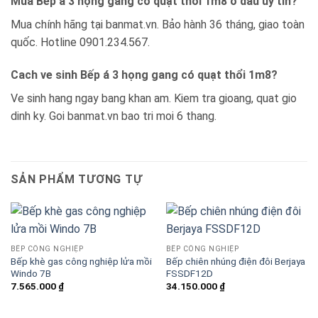
Mua Bếp á 3 họng gang có quạt thổi 1m8 o dau uy tin?
Mua chính hãng tại banmat.vn. Bảo hành 36 tháng, giao toàn
quốc. Hotline 0901.234.567.
Cach ve sinh Bếp á 3 họng gang có quạt thổi 1m8?
Ve sinh hang ngay bang khan am. Kiem tra gioang, quat gio
dinh ky. Goi banmat.vn bao tri moi 6 thang.
SẢN PHẨM TƯƠNG TỰ
BẾP CÔNG NGHIỆP
BẾP CÔNG NGHIỆP
Bếp khè gas công nghiệp lửa mồi
Bếp chiên nhúng điện đôi Berjaya
Windo 7B
FSSDF12D
7.565.000
₫
34.150.000
₫