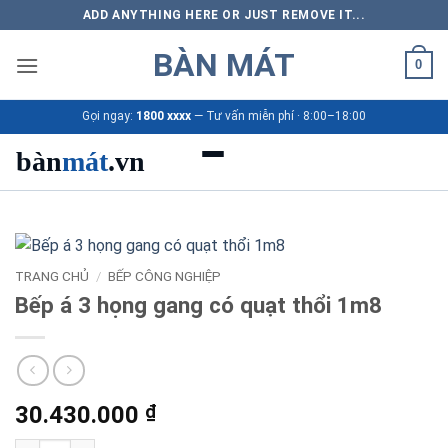
Bỏ
ADD ANYTHING HERE OR JUST REMOVE IT...
qua
BÀN MÁT
nội
0
dung
Gọi ngay:
1800 xxxx
— Tư vấn miễn phí · 8:00–18:00
bàn
mát
.vn
Danh mục bàn mát
Sản phẩm
TRANG CHỦ
/
BẾP CÔNG NGHIỆP
Bếp á 3 họng gang có quạt thổi 1m8
Thương hiệu
Bảng giá 2026
30.430.000
₫
Ứng dụng