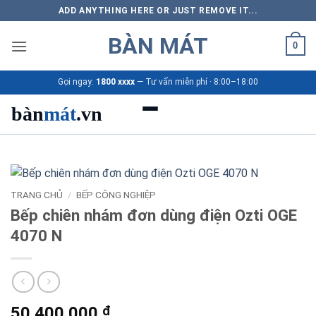
Bỏ
ADD ANYTHING HERE OR JUST REMOVE IT...
qua
BÀN MÁT
nội
0
dung
Gọi ngay:
1800 xxxx
— Tư vấn miễn phí · 8:00–18:00
bàn
mát
.vn
Danh mục bàn mát
Sản phẩm
TRANG CHỦ
/
BẾP CÔNG NGHIỆP
Bếp chiên nhám đơn dùng điện Ozti OGE
Thương hiệu
4070 N
Bảng giá 2026
Ứng dụng
50.400.000
₫