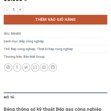
Blog kiến thức
Bếp gas công nghiệp thấp áp 4 họng gang Windo – 412 số lư
Liên hệ
THÊM VÀO GIỎ HÀNG
SKU:
BM405
Báo giá miễn phí →
Danh mục:
Bếp công nghiệp
Thẻ:
Bep cong nghiep
,
Thiet bi bep cong nghiep
Thương hiệu:
Bàn Mát Group
MÔ TẢ
Bảng thông số kỹ thuật Bếp gas công nghiệp