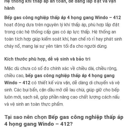
Hệ thống khí thấp áp an toàn, dễ dàng lắp đặt và vận
hành
Bếp gas công nghiệp thấp áp 4 họng gang Windo – 412
hoạt động dựa trên nguyên lý khí thấp áp, phù hợp lắp đặt
trong các hệ thống cấp gas có áp lực thấp. Hệ thống an
toàn tích hợp giúp kiểm soát khí, hạn chế rò rỉ hay phát sinh
cháy nổ, mang lại sự yên tâm tối đa cho người dùng.
Kích thước phù hợp, dễ vệ sinh và bảo trì
Mặc dù chưa có số đo chính xác về chiều dài, chiều rộng,
chiều cao,
bếp gas công nghiệp thấp áp 4 họng gang
Windo – 412
có thiết kế vừa vặn, dễ dàng di chuyển và vệ
sinh. Các bụi bẩn, cặn dầu mỡ dễ lau chùi, giúp giữ cho bếp
luôn mới, sạch sẽ, góp phần nâng cao chất lượng cách nấu
và vệ sinh an toàn thực phẩm.
Tại sao nên chọn
Bếp gas công nghiệp thấp áp
4 họng gang Windo – 412
?