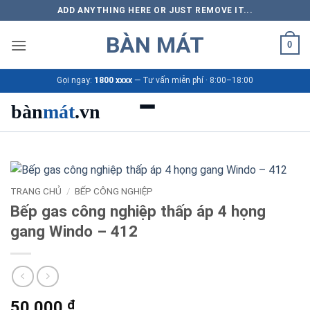
Bỏ
ADD ANYTHING HERE OR JUST REMOVE IT...
qua
BÀN MÁT
nội
0
dung
Gọi ngay:
1800 xxxx
— Tư vấn miễn phí · 8:00–18:00
bàn
mát
.vn
Danh mục bàn mát
Sản phẩm
TRANG CHỦ
/
BẾP CÔNG NGHIỆP
Bếp gas công nghiệp thấp áp 4 họng
Thương hiệu
gang Windo – 412
Bảng giá 2026
Ứng dụng
50.000
₫