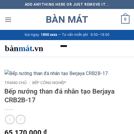
Bỏ
ADD ANYTHING HERE OR JUST REMOVE IT...
qua
BÀN MÁT
nội
0
dung
Gọi ngay:
1800 xxxx
— Tư vấn miễn phí · 8:00–18:00
bàn
mát
.vn
Danh mục bàn mát
Sản phẩm
TRANG CHỦ
/
BẾP CÔNG NGHIỆP
Bếp nướng than đá nhân tạo Berjaya
Thương hiệu
CRB2B-17
Bảng giá 2026
Ứng dụng
65.170.000
₫