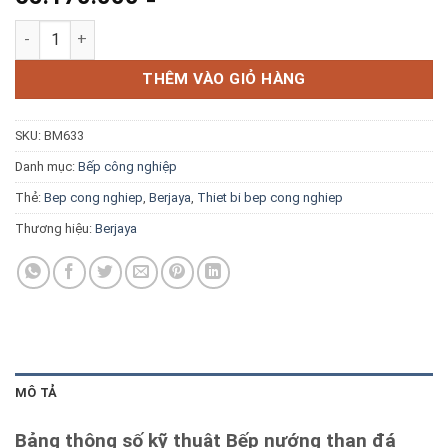
Blog kiến thức
Bếp nướng than đá nhân tạo Berjaya CRB2B-17 số lượng
Liên hệ
THÊM VÀO GIỎ HÀNG
SKU:
BM633
Báo giá miễn phí →
Danh mục:
Bếp công nghiệp
Thẻ:
Bep cong nghiep
,
Berjaya
,
Thiet bi bep cong nghiep
Thương hiệu:
Berjaya
MÔ TẢ
Bảng thông số kỹ thuật Bếp nướng than đá