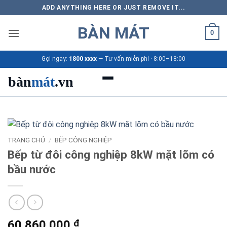
Bỏ
ADD ANYTHING HERE OR JUST REMOVE IT...
qua
BÀN MÁT
nội
0
dung
Gọi ngay:
1800 xxxx
— Tư vấn miễn phí · 8:00–18:00
bàn
mát
.vn
Danh mục bàn mát
Sản phẩm
TRANG CHỦ
/
BẾP CÔNG NGHIỆP
Bếp từ đôi công nghiệp 8kW mặt lõm có
Thương hiệu
bầu nước
Bảng giá 2026
Ứng dụng
60.860.000
₫