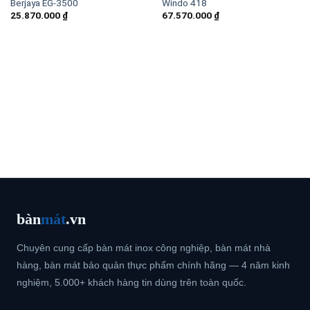
Berjaya EG-3500
Windo 418
25.870.000
₫
67.570.000
₫
bàn
mát
.vn
Chuyên cung cấp bàn mát inox công nghiệp, bàn mát nhà
hàng, bàn mát bảo quản thực phẩm chính hãng — 4 năm kinh
nghiệm, 5.000+ khách hàng tin dùng trên toàn quốc.