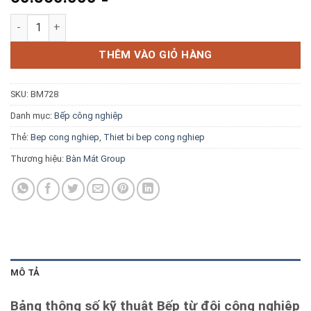
Blog kiến thức
Bếp từ đôi công nghiệp 8kW mặt lõm có bầu nước số lượng
Liên hệ
THÊM VÀO GIỎ HÀNG
SKU:
BM728
Báo giá miễn phí →
Danh mục:
Bếp công nghiệp
Thẻ:
Bep cong nghiep
,
Thiet bi bep cong nghiep
Thương hiệu:
Bàn Mát Group
MÔ TẢ
Bảng thông số kỹ thuật Bếp từ đôi công nghiệp