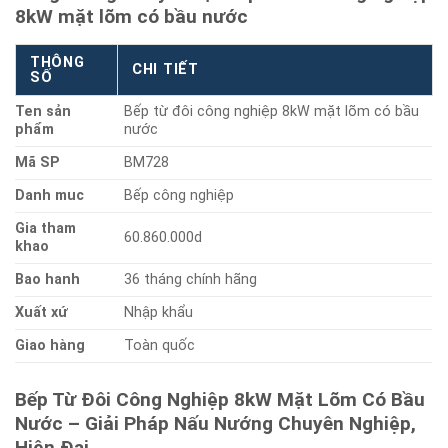
8kW mặt lõm có bầu nước
THÔNG
CHI TIẾT
SỐ
Ten sản
Bếp từ đôi công nghiệp 8kW mặt lõm có bầu
phẩm
nước
Mã SP
BM728
Danh muc
Bếp công nghiệp
Gia tham
60.860.000d
khao
Bao hanh
36 tháng chính hãng
Xuất xứ
Nhập khẩu
Giao hàng
Toàn quốc
Bếp Từ Đôi Công Nghiệp 8kW Mặt Lõm Có Bầu
Nước – Giải Pháp Nấu Nướng Chuyên Nghiệp,
Hiện Đại