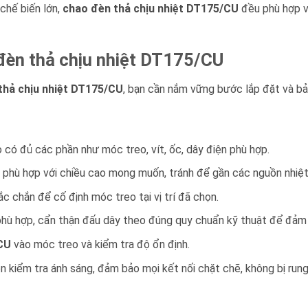
chế biến lớn,
chao đèn thả chịu nhiệt DT175/CU
đều phù hợp vớ
èn thả chịu nhiệt DT175/CU
thả chịu nhiệt DT175/CU
, bạn cần nắm vững bước lắp đặt và bả
 có đủ các phần như móc treo, vít, ốc, dây điện phù hợp.
o phù hợp với chiều cao mong muốn, tránh để gần các nguồn nhi
ắc chắn để cố định móc treo tại vị trí đã chọn.
phù hợp, cẩn thận đấu dây theo đúng quy chuẩn kỹ thuật để đảm 
CU
vào móc treo và kiểm tra độ ổn định.
n kiểm tra ánh sáng, đảm bảo mọi kết nối chặt chẽ, không bị rung