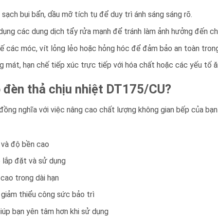
sạch bụi bẩn, dầu mỡ tích tụ để duy trì ánh sáng sáng rõ.
dụng các dung dịch tẩy rửa mạnh để tránh làm ảnh hưởng đến chấ
hế các móc, vít lỏng lẻo hoặc hỏng hóc để đảm bảo an toàn trong
ng mát, hạn chế tiếp xúc trực tiếp với hóa chất hoặc các yếu tố 
 đèn thả chịu nhiệt DT175/CU?
đồng nghĩa với việc nâng cao chất lượng không gian bếp của bạn
 và độ bền cao
ễ lắp đặt và sử dụng
ế cao trong dài hạn
, giảm thiểu công sức bảo trì
giúp bạn yên tâm hơn khi sử dụng