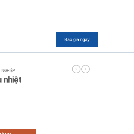
Báo giá ngay
G NGHIỆP
 nhiệt
75/CU số lượng