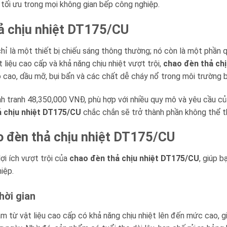
 tối ưu trong mọi không gian bếp công nghiệp.
ả chịu nhiệt DT175/CU
ỉ là một thiết bị chiếu sáng thông thường; nó còn là một phần q
t liệu cao cấp và khả năng chịu nhiệt vượt trội,
chao đèn thả ch
ộ cao, dầu mỡ, bụi bẩn và các chất dễ cháy nổ trong môi trường 
h tranh 48,350,000 VNĐ, phù hợp với nhiều quy mô và yêu cầu c
 chịu nhiệt DT175/CU
chắc chắn sẽ trở thành phần không thể th
o đèn thả chịu nhiệt DT175/CU
ợi ích vượt trội của
chao đèn thả chịu nhiệt DT175/CU
, giúp b
iệp.
thời gian
 từ vật liệu cao cấp có khả năng chịu nhiệt lên đến mức cao, g