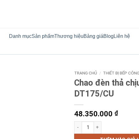
Danh mục
Sản phẩm
Thương hiệu
Bảng giá
Blog
Liên hệ
TRANG CHỦ
/
THIẾT BỊ BẾP CÔN
Chao đèn thả chịu
DT175/CU
48.350.000
₫
Chao đèn thả chịu nhiệt DT1