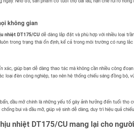
 ngày. Nhờ đó, sản phẩm có tuổi thọ dài lâu, hạn chế rủi ro hỏng h
mọi không gian
ịu nhiệt DT175/CU
dễ dàng lắp đặt và phù hợp với nhiều loại tr
luôn trong trạng thái ổn định, kể cả trong môi trường có rung lắ
n xác, giúp bạn dễ dàng thao tác mà không cần nhiều công đoạn
ác loại đèn công nghiệp, tạo nên hệ thống chiếu sáng đồng bộ, 
bẩn, dầu mỡ chính là những yếu tố gây ảnh hưởng đến tuổi thọ củ
chống bụi và dầu mỡ, giúp vệ sinh dễ dàng, duy trì hiệu quả chiếu
chịu nhiệt DT175/CU mang lại cho ngườ