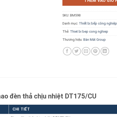
THÊM VÀO GIỎ 
SKU:
BM598
Danh mục:
Thiết bị bếp công nghiệp
Thẻ:
Thiet bi bep cong nghiep
Báo giá miễn phí →
Thương hiệu:
Bàn Mát Group
hao đèn thả chịu nhiệt DT175/CU
CHI TIẾT