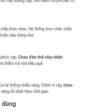
óc hay xuống cấp, tiết kiệm chi phí bảo trì,
ần bếp khác nhau. Hệ thống treo chắc chắn
c hoặc dao động nhẹ.
 phức tạp.
Chao đèn thả chịu nhiệt
vừa thẩm mỹ vừa hiệu quả.
a hệ thống chiếu sáng. Chính vì vậy,
chao
 sáng ổn định theo thời gian.
i dùng