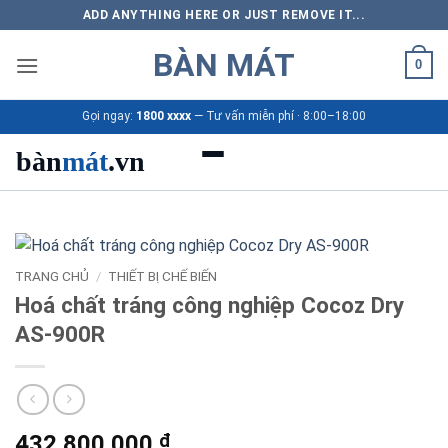
Bỏ
ADD ANYTHING HERE OR JUST REMOVE IT...
qua
BÀN MÁT
nội
0
dung
Gọi ngay:
1800 xxxx
— Tư vấn miễn phí · 8:00–18:00
bàn
mát
.vn
Danh mục bàn mát
Sản phẩm
TRANG CHỦ
/
THIẾT BỊ CHẾ BIẾN
Hoá chất tráng công nghiệp Cocoz Dry
Thương hiệu
AS-900R
Bảng giá 2026
Ứng dụng
432.800.000
₫