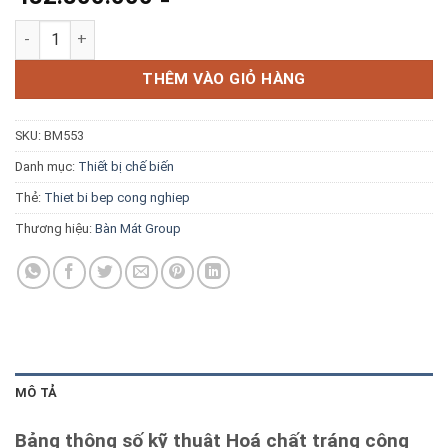
Blog kiến thức
Hoá chất tráng công nghiệp Cocoz Dry AS-900R số lượng
Liên hệ
THÊM VÀO GIỎ HÀNG
SKU:
BM553
Báo giá miễn phí →
Danh mục:
Thiết bị chế biến
Thẻ:
Thiet bi bep cong nghiep
Thương hiệu:
Bàn Mát Group
MÔ TẢ
Bảng thông số kỹ thuật Hoá chất tráng công