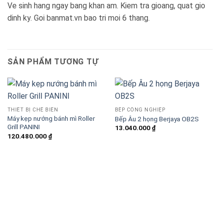
Ve sinh hang ngay bang khan am. Kiem tra gioang, quat gio
dinh ky. Goi banmat.vn bao tri moi 6 thang.
SẢN PHẨM TƯƠNG TỰ
THIẾT BỊ CHẾ BIẾN
BẾP CÔNG NGHIỆP
Máy kẹp nướng bánh mì Roller
Bếp Âu 2 họng Berjaya OB2S
Grill PANINI
13.040.000
₫
120.480.000
₫