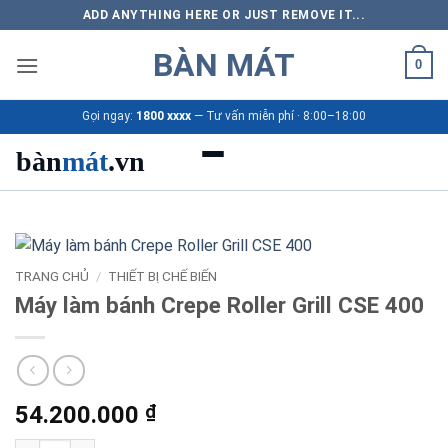
Bỏ
ADD ANYTHING HERE OR JUST REMOVE IT...
qua
BÀN MÁT
nội
0
dung
Gọi ngay:
1800 xxxx
— Tư vấn miễn phí · 8:00–18:00
bàn
mát
.vn
Danh mục bàn mát
Sản phẩm
TRANG CHỦ
/
THIẾT BỊ CHẾ BIẾN
Máy làm bánh Crepe Roller Grill CSE 400
Thương hiệu
Bảng giá 2026
54.200.000
₫
Ứng dụng