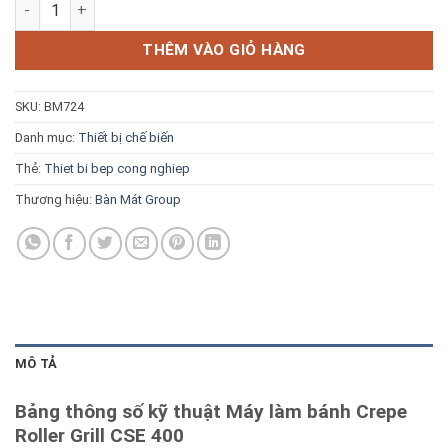
Máy làm bánh Crepe Roller Grill CSE 400 số lượng
Blog kiến thức
THÊM VÀO GIỎ HÀNG
Liên hệ
SKU:
BM724
Báo giá miễn phí →
Danh mục:
Thiết bị chế biến
Thẻ:
Thiet bi bep cong nghiep
Thương hiệu:
Bàn Mát Group
MÔ TẢ
Bảng thông số kỹ thuật Máy làm bánh Crepe
Roller Grill CSE 400