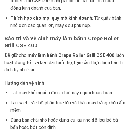
Roller Grill CSE 400 mang lại lợi ích dài hạn cho hoạt
động kinh doanh của bạn.
Thích hợp cho mọi quy mô kinh doanh
: Từ quầy bánh
nhỏ đến các quán lớn, máy đều phù hợp.
Bảo trì và vệ sinh máy làm bánh Crepe Roller
Grill CSE 400
Để giữ cho
máy làm bánh Crepe Roller Grill CSE 400
luôn
hoạt động tốt và kéo dài tuổi thọ, bạn cần thực hiện bảo trì
định kỳ như sau:
Hướng dẫn vệ sinh
Tắt máy khỏi nguồn điện, chờ máy nguội hoàn toàn.
Lau sạch các bộ phận trục lăn và thân máy bằng khăn ẩm
mềm.
Dùng bàn chải nhỏ hoặc dụng cụ lau nhỏ để loại bỏ bã
bẩn hoặc bột còn dính.