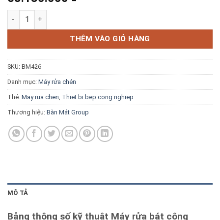
Blog kiến thức
Máy rửa bát công nghiệp Dolphin DW 3280S số lượng
Liên hệ
THÊM VÀO GIỎ HÀNG
SKU:
BM426
Báo giá miễn phí →
Danh mục:
Máy rửa chén
Thẻ:
May rua chen
,
Thiet bi bep cong nghiep
Thương hiệu:
Bàn Mát Group
MÔ TẢ
Bảng thông số kỹ thuật Máy rửa bát công