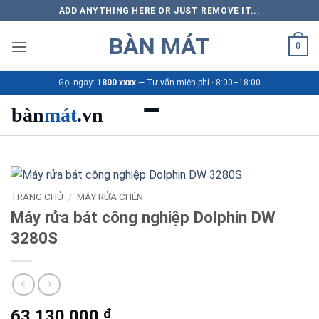
Bỏ
ADD ANYTHING HERE OR JUST REMOVE IT...
qua
BÀN MÁT
nội
0
dung
Gọi ngay:
1800 xxxx
— Tư vấn miễn phí · 8:00–18:00
bàn
mát
.vn
Danh mục bàn mát
Sản phẩm
TRANG CHỦ
/
MÁY RỬA CHÉN
Máy rửa bát công nghiệp Dolphin DW
Thương hiệu
3280S
Bảng giá 2026
Ứng dụng
63.130.000
₫