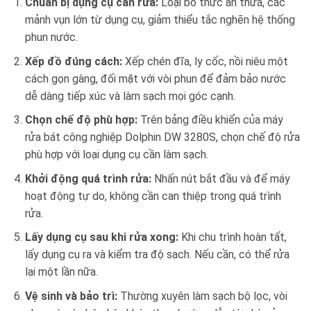
Chuẩn bị dụng cụ cần rửa:
Loại bỏ thức ăn thừa, các
mảnh vụn lớn từ dụng cụ, giảm thiểu tắc nghẽn hệ thống
phun nước.
Xếp đồ đúng cách:
Xếp chén đĩa, ly cốc, nồi niêu một
cách gọn gàng, đối mặt với vòi phun để đảm bảo nước
dễ dàng tiếp xúc và làm sạch mọi góc cạnh.
Chọn chế độ phù hợp:
Trên bảng điều khiển của máy
rửa bát công nghiệp Dolphin DW 3280S, chọn chế độ rửa
phù hợp với loại dụng cụ cần làm sạch.
Khởi động quá trình rửa:
Nhấn nút bắt đầu và để máy
hoạt động tự do, không cần can thiệp trong quá trình
rửa.
Lấy dụng cụ sau khi rửa xong:
Khi chu trình hoàn tất,
lấy dụng cụ ra và kiểm tra độ sạch. Nếu cần, có thể rửa
lại một lần nữa.
Vệ sinh và bảo trì:
Thường xuyên làm sạch bộ lọc, vòi