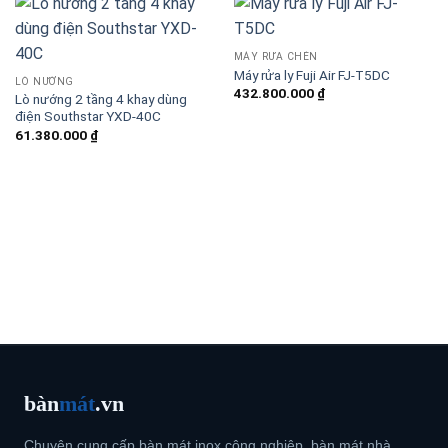
MÁY RỬA CHÉN
Máy rửa ly Fuji Air FJ-T5DC
LÒ NƯỚNG
432.800.000
₫
Lò nướng 2 tầng 4 khay dùng
điện Southstar YXD-40C
61.380.000
₫
bàn
mát
.vn
Chuyên cung cấp bàn mát inox công nghiệp, bàn mát nhà