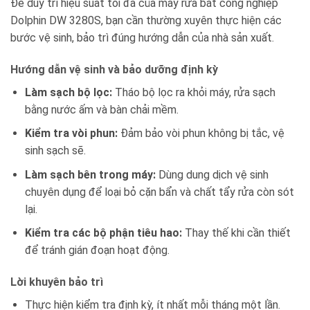
Để duy trì hiệu suất tối đa của máy rửa bát công nghiệp
Dolphin DW 3280S, bạn cần thường xuyên thực hiện các
bước vệ sinh, bảo trì đúng hướng dẫn của nhà sản xuất.
Hướng dẫn vệ sinh và bảo dưỡng định kỳ
Làm sạch bộ lọc:
Tháo bộ lọc ra khỏi máy, rửa sạch
bằng nước ấm và bàn chải mềm.
Kiểm tra vòi phun:
Đảm bảo vòi phun không bị tắc, vệ
sinh sạch sẽ.
Làm sạch bên trong máy:
Dùng dung dịch vệ sinh
chuyên dụng để loại bỏ cặn bẩn và chất tẩy rửa còn sót
lại.
Kiểm tra các bộ phận tiêu hao:
Thay thế khi cần thiết
để tránh gián đoạn hoạt động.
Lời khuyên bảo trì
Thực hiện kiểm tra định kỳ, ít nhất mỗi tháng một lần.