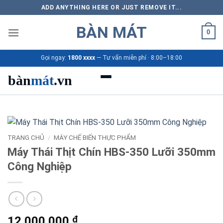
Bỏ
ADD ANYTHING HERE OR JUST REMOVE IT...
qua
BÀN MÁT
nội
0
dung
Gọi ngay:
1800 xxxx
— Tư vấn miễn phí · 8:00–18:00
bàn
mát
.vn
Danh mục bàn mát
Sản phẩm
TRANG CHỦ
/
MÁY CHẾ BIẾN THỰC PHẨM
Máy Thái Thịt Chín HBS-350 Lưỡi 350mm
Thương hiệu
Công Nghiệp
Bảng giá 2026
Ứng dụng
12.000.000
₫