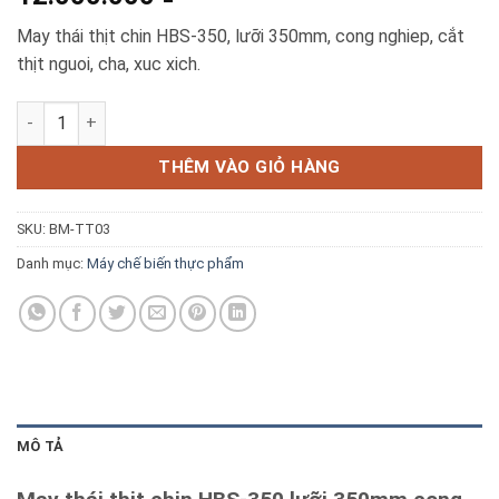
Blog kiến thức
May thái thịt chin HBS-350, lưỡi 350mm, cong nghiep, cắt
thịt nguoi, cha, xuc xich.
Liên hệ
Máy Thái Thịt Chín HBS-350 Lưỡi 350mm Công Nghiệp số lượ
Báo giá miễn phí →
THÊM VÀO GIỎ HÀNG
SKU:
BM-TT03
Danh mục:
Máy chế biến thực phẩm
MÔ TẢ