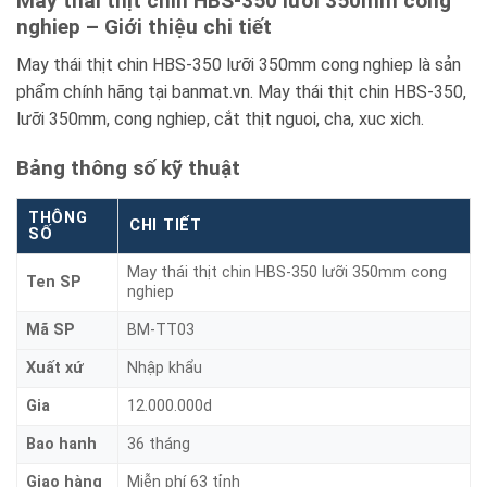
May thái thịt chin HBS-350 lưỡi 350mm cong
nghiep – Giới thiệu chi tiết
May thái thịt chin HBS-350 lưỡi 350mm cong nghiep là sản
phẩm chính hãng tại banmat.vn. May thái thịt chin HBS-350,
lưỡi 350mm, cong nghiep, cắt thịt nguoi, cha, xuc xich.
Bảng thông số kỹ thuật
THÔNG
CHI TIẾT
SỐ
May thái thịt chin HBS-350 lưỡi 350mm cong
Ten SP
nghiep
Mã SP
BM-TT03
Xuất xứ
Nhập khẩu
Gia
12.000.000d
Bao hanh
36 tháng
Giao hàng
Miễn phí 63 tỉnh