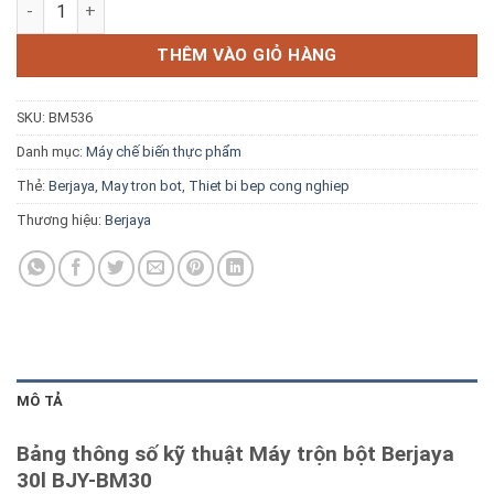
Máy trộn bột Berjaya 30l BJY-BM30 số lượng
Blog kiến thức
THÊM VÀO GIỎ HÀNG
Liên hệ
SKU:
BM536
Báo giá miễn phí →
Danh mục:
Máy chế biến thực phẩm
Thẻ:
Berjaya
,
May tron bot
,
Thiet bi bep cong nghiep
Thương hiệu:
Berjaya
MÔ TẢ
Bảng thông số kỹ thuật Máy trộn bột Berjaya
30l BJY-BM30