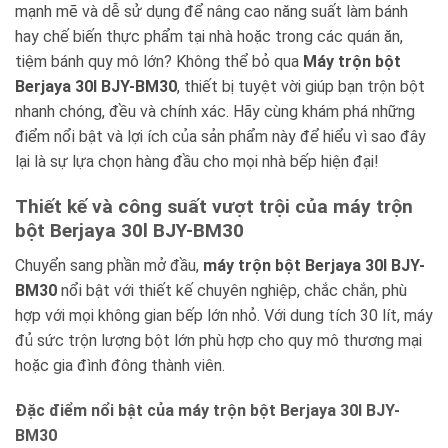
mạnh mẽ và dễ sử dụng để nâng cao năng suất làm bánh
hay chế biến thực phẩm tại nhà hoặc trong các quán ăn,
tiệm bánh quy mô lớn? Không thể bỏ qua
Máy trộn bột
Berjaya 30l BJY-BM30
, thiết bị tuyệt vời giúp bạn trộn bột
nhanh chóng, đều và chính xác. Hãy cùng khám phá những
điểm nổi bật và lợi ích của sản phẩm này để hiểu vì sao đây
lại là sự lựa chọn hàng đầu cho mọi nhà bếp hiện đại!
Thiết kế và công suất vượt trội của máy trộn
bột Berjaya 30l BJY-BM30
Chuyển sang phần mở đầu,
máy trộn bột Berjaya 30l BJY-
BM30
nổi bật với thiết kế chuyên nghiệp, chắc chắn, phù
hợp với mọi không gian bếp lớn nhỏ. Với dung tích 30 lít, máy
đủ sức trộn lượng bột lớn phù hợp cho quy mô thương mại
hoặc gia đình đông thành viên.
Đặc điểm nổi bật của máy trộn bột Berjaya 30l BJY-
BM30