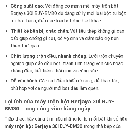
Công suất cao
: Với động cơ mạnh mẽ, máy trộn bột
Berjaya 30l BJY-BM30 dễ dàng xử lý mọi loại bột từ bột
mì, bột bánh, đến các loại bột đặc biệt khác.
Thiết kế bền bỉ, chắc chắn
: Vật liệu thép không gỉ cao
cấp giúp chống gỉ sét, dễ vệ sinh và đảm bảo độ bền
theo thời gian.
Chất lượng trộn đều, nhanh chóng
: Lưỡi trộn chuyên
nghiệp giúp đảo đều bột, tránh tình trạng vón cục hoặc
không đều, tiết kiệm thời gian và công sức.
Dễ vận hành
: Các nút điều khiển rõ ràng, dễ thao tác,
phù hợp với cả người mới bắt đầu làm quen.
Lợi ích của
máy trộn bột Berjaya 30l BJY-
BM30
trong công việc hàng ngày
Tiếp theo, hãy cùng tìm hiểu những lợi ích nổi bật khi sở hữu
máy trộn bột Berjaya 30l BJY-BM30
trong nhà bếp của