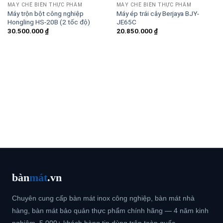
MÁY CHẾ BIẾN THỰC PHẨM
MÁY CHẾ BIẾN THỰC PHẨM
Máy trộn bột công nghiệp
Máy ép trái cây Berjaya BJY-
Hongling HS-20B (2 tốc độ)
JE65C
30.500.000
₫
20.850.000
₫
bàn
mát
.vn
Chuyên cung cấp bàn mát inox công nghiệp, bàn mát nhà
hàng, bàn mát bảo quản thực phẩm chính hãng — 4 năm kinh
nghiệm, 5.000+ khách hàng tin dùng trên toàn quốc.