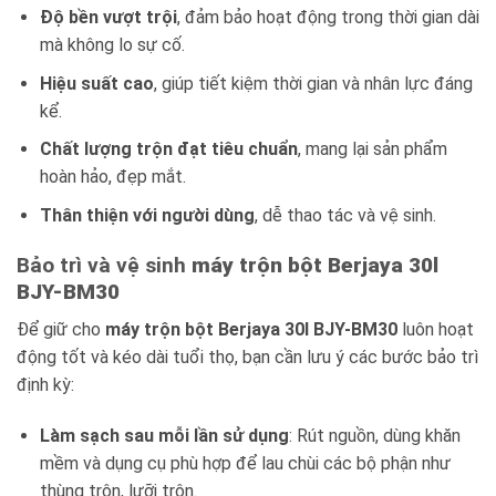
Độ bền vượt trội
, đảm bảo hoạt động trong thời gian dài
mà không lo sự cố.
Hiệu suất cao
, giúp tiết kiệm thời gian và nhân lực đáng
kể.
Chất lượng trộn đạt tiêu chuẩn
, mang lại sản phẩm
hoàn hảo, đẹp mắt.
Thân thiện với người dùng
, dễ thao tác và vệ sinh.
Bảo trì và vệ sinh
máy trộn bột Berjaya 30l
BJY-BM30
Để giữ cho
máy trộn bột Berjaya 30l BJY-BM30
luôn hoạt
động tốt và kéo dài tuổi thọ, bạn cần lưu ý các bước bảo trì
định kỳ:
Làm sạch sau mỗi lần sử dụng
: Rút nguồn, dùng khăn
mềm và dụng cụ phù hợp để lau chùi các bộ phận như
thùng trộn, lưỡi trộn.