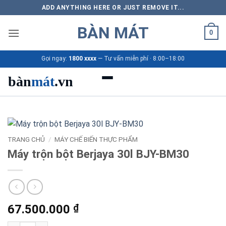
Bỏ
ADD ANYTHING HERE OR JUST REMOVE IT...
qua
BÀN MÁT
nội
0
dung
Gọi ngay:
1800 xxxx
— Tư vấn miễn phí · 8:00–18:00
bàn
mát
.vn
Danh mục bàn mát
Sản phẩm
TRANG CHỦ
/
MÁY CHẾ BIẾN THỰC PHẨM
Máy trộn bột Berjaya 30l BJY-BM30
Thương hiệu
Bảng giá 2026
67.500.000
₫
Ứng dụng