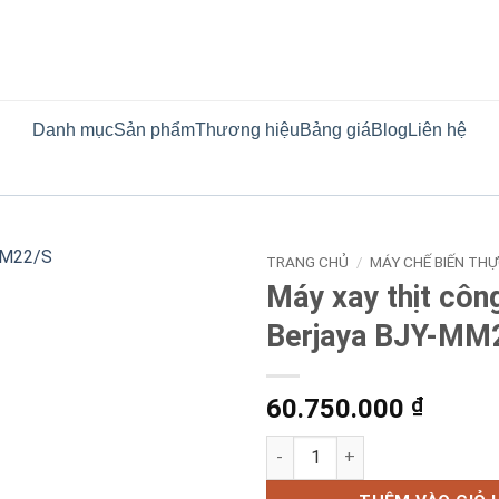
Danh mục
Sản phẩm
Thương hiệu
Bảng giá
Blog
Liên hệ
TRANG CHỦ
/
MÁY CHẾ BIẾN TH
Máy xay thịt côn
Berjaya BJY-MM
60.750.000
₫
Máy xay thịt công nghiệp Ber