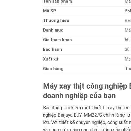
Ten sản phẩm
Má
Mã SP
BM
Thuong hieu
Ber
Danh muc
Má
Gia tham khao
60
Bao hanh
36
Xuất xứ
Ma
Giao hàng
To
Máy xay thịt công nghiệp
doanh nghiệp của bạn
Bạn đang tìm kiếm một thiết bị xay thịt c
nghiệp Berjaya BJY-MM22/S chính là sự lựa
lớn. Với thiết kế chuyên nghiệp, công suất
và công sức, nâng cao chất lượng sản phẩ