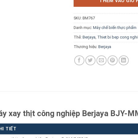
THÊM VÀO GIỎ 
SKU:
BM767
Danh mục:
Máy chế biến thực phẩm
Thẻ:
Berjaya
,
Thiet bi bep cong ngh
Báo giá miễn phí →
Thương hiệu:
Berjaya
áy xay thịt công nghiệp Berjaya BJY-
HI TIẾT