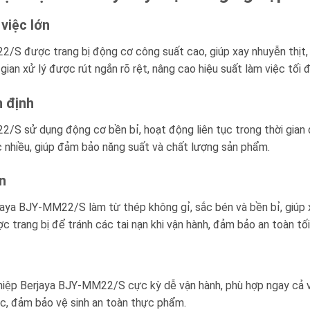
việc lớn
2/S được trang bị động cơ công suất cao, giúp xay nhuyễn thịt
ian xử lý được rút ngắn rõ rệt, nâng cao hiệu suất làm việc tối đ
 định
/S sử dụng động cơ bền bỉ, hoạt động liên tục trong thời gian 
lắc nhiều, giúp đảm bảo năng suất và chất lượng sản phẩm.
n
jaya BJY-MM22/S làm từ thép không gỉ, sắc bén và bền bỉ, giúp 
c trang bị để tránh các tai nạn khi vận hành, đảm bảo an toàn tố
ghiệp Berjaya BJY-MM22/S cực kỳ dễ vận hành, phù hợp ngay cả vớ
ệc, đảm bảo vệ sinh an toàn thực phẩm.