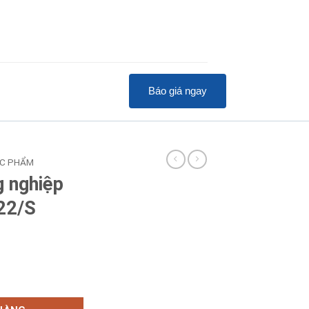
Báo giá ngay
ỰC PHẨM
g nghiệp
22/S
jaya BJY-MM22/S số lượng