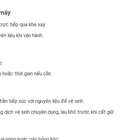
 máy
rực tiếp qua khe xay.
n liệu khi vận hành.
p.
ộ hoặc thời gian nếu cần.
hần tiếp xúc với nguyên liệu để vệ sinh.
dịch vệ sinh chuyên dụng, lau khô trước khi cất giữ.
uá nóng hoặc gây hỏng hóc.