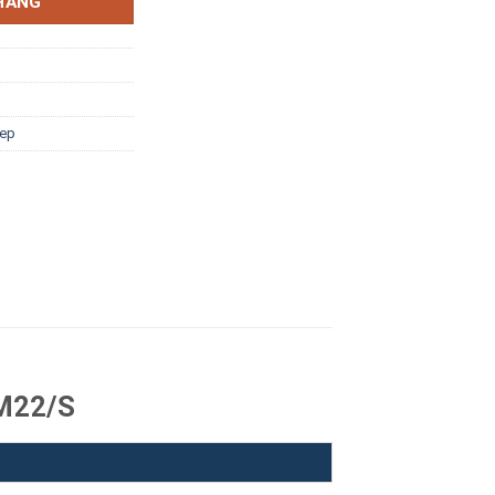
HÀNG
iep
MM22/S