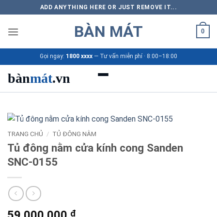
Bỏ
ADD ANYTHING HERE OR JUST REMOVE IT...
qua
BÀN MÁT
nội
0
dung
Gọi ngay:
1800 xxxx
— Tư vấn miễn phí · 8:00–18:00
bàn
mát
.vn
Danh mục bàn mát
Sản phẩm
TRANG CHỦ
/
TỦ ĐÔNG NẰM
Tủ đông nằm cửa kính cong Sanden
Thương hiệu
SNC-0155
Bảng giá 2026
Ứng dụng
59.000.000
₫