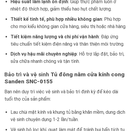
Hiệu suất làm lạnh ổn định
: Giúp thực phẩm luôn ở
nhiệt độ thích hợp, giảm thiểu hao hụt chất lượng.
Thiết kế tinh tế, phù hợp nhiều không gian
: Phù hợp
cho mọi kiểu không gian cửa hàng, siêu thị hoặc nhà hàng.
Tiết kiệm năng lượng và chi phí vận hành
: Đáp ứng
tiêu chuẩn tiết kiệm điện năng và thân thiện môi trường.
Dịch vụ hậu mãi chuyên nghiệp
: Hỗ trợ lắp đặt, bảo trì,
sửa chữa nhanh chóng và tận tình.
Bảo trì và vệ sinh
Tủ đông nằm cửa kính cong
Sanden SNC-0155
Bạn nên duy trì việc vệ sinh và bảo trì định kỳ để kéo dài
tuổi thọ của sản phẩm:
Lau chùi mặt kính và khung tủ bằng khăn mềm, dung dịch
vệ sinh chuyên dụng 1-2 lần/tuần.
Vệ sinh bộ lọc khí, quạt làm mát để tránh bụi bẩn tích tụ