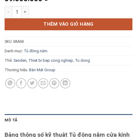
Blog kiến thức
Tủ đông nằm cửa kính cong Sanden SNC-0155 số lượng
Liên hệ
THÊM VÀO GIỎ HÀNG
SKU:
BM68
Báo giá miễn phí →
Danh mục:
Tủ đông nằm
Thẻ:
Sanden
,
Thiet bi bep cong nghiep
,
Tu dong
Thương hiệu:
Bàn Mát Group
MÔ TẢ
Bảng thông số kỹ thuật Tủ đông nằm cửa kính