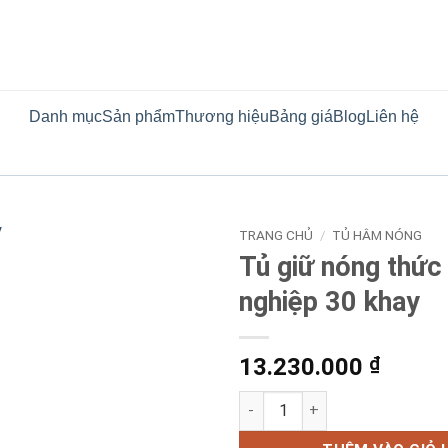
Danh mục
Sản phẩm
Thương hiệu
Bảng giá
Blog
Liên hệ
TRANG CHỦ
/
TỦ HÂM NÓNG
Tủ giữ nóng thức
nghiệp 30 khay
13.230.000
₫
Tủ giữ nóng thức ăn công ngh