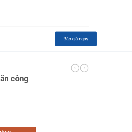
Báo giá ngay
 ăn công
iệp 30 khay số lượng