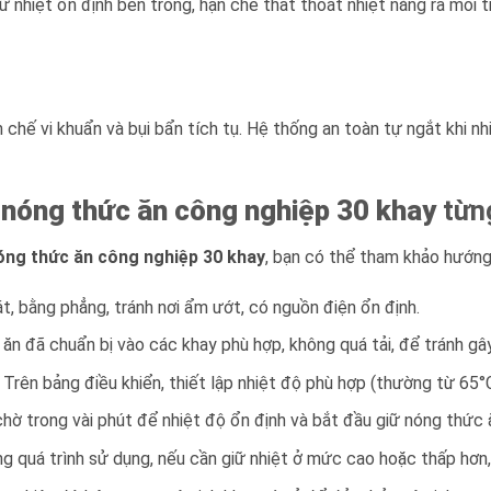
iữ nhiệt ổn định bên trong, hạn chế thất thoát nhiệt năng ra môi 
ạn chế vi khuẩn và bụi bẩn tích tụ. Hệ thống an toàn tự ngắt khi 
ữ nóng thức ăn công nghiệp 30 khay
từn
nóng thức ăn công nghiệp 30 khay
, bạn có thể tham khảo hướng
t, bằng phẳng, tránh nơi ẩm ướt, có nguồn điện ổn định.
 ăn đã chuẩn bị vào các khay phù hợp, không quá tải, để tránh gây
: Trên bảng điều khiển, thiết lập nhiệt độ phù hợp (thường từ 65°
 chờ trong vài phút để nhiệt độ ổn định và bắt đầu giữ nóng thức 
ng quá trình sử dụng, nếu cần giữ nhiệt ở mức cao hoặc thấp hơn,