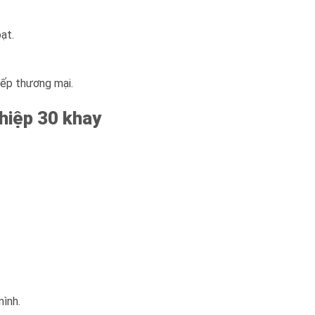
ạt.
 bếp thương mại.
hiệp 30 khay
ình.