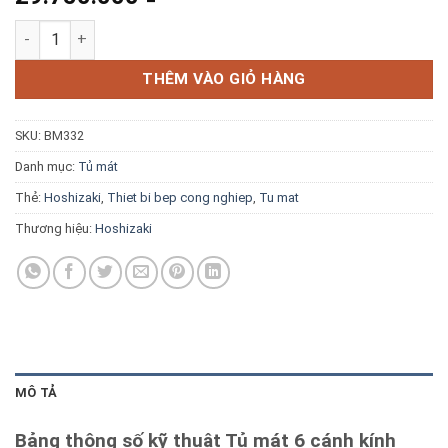
Blog kiến thức
Tủ mát 6 cánh kính Hoshizaki HR-188MA-SG số lượng
Liên hệ
THÊM VÀO GIỎ HÀNG
SKU:
BM332
Báo giá miễn phí →
Danh mục:
Tủ mát
Thẻ:
Hoshizaki
,
Thiet bi bep cong nghiep
,
Tu mat
Thương hiệu:
Hoshizaki
MÔ TẢ
Bảng thông số kỹ thuật Tủ mát 6 cánh kính