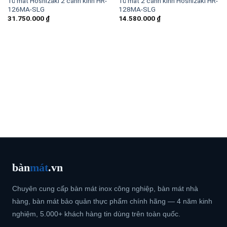
Tủ mát Hoshizaki 2 cánh kính HR-
Tủ mát 2 cánh kính Hoshizaki HR-
126MA-SLG
128MA-SLG
31.750.000
₫
14.580.000
₫
bàn
mát
.vn
Chuyên cung cấp bàn mát inox công nghiệp, bàn mát nhà
hàng, bàn mát bảo quản thực phẩm chính hãng — 4 năm kinh
nghiệm, 5.000+ khách hàng tin dùng trên toàn quốc.