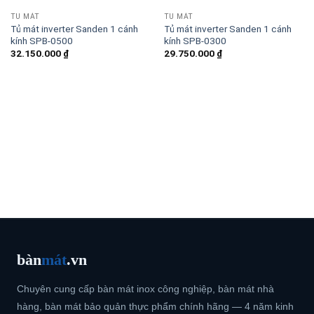
TỦ MÁT
TỦ MÁT
Tủ mát inverter Sanden 1 cánh
Tủ mát inverter Sanden 1 cánh
kính SPB-0500
kính SPB-0300
32.150.000
₫
29.750.000
₫
bàn
mát
.vn
Chuyên cung cấp bàn mát inox công nghiệp, bàn mát nhà
hàng, bàn mát bảo quản thực phẩm chính hãng — 4 năm kinh