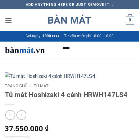
Bỏ
ADD ANYTHING HERE OR JUST REMOVE IT...
qua
BÀN MÁT
nội
0
dung
Gọi ngay:
1800 xxxx
— Tư vấn miễn phí · 8:00–18:00
bàn
mát
.vn
Danh mục bàn mát
Sản phẩm
TRANG CHỦ
/
TỦ MÁT
Tủ mát Hoshizaki 4 cánh HRWH147LS4
Thương hiệu
Bảng giá 2026
37.550.000
₫
Ứng dụng