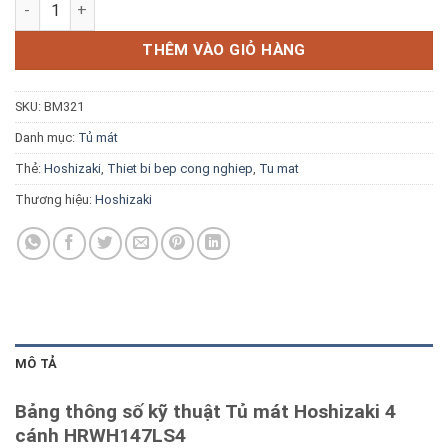
Tủ mát Hoshizaki 4 cánh HRWH147LS4 số lượng
Blog kiến thức
THÊM VÀO GIỎ HÀNG
Liên hệ
SKU:
BM321
Báo giá miễn phí →
Danh mục:
Tủ mát
Thẻ:
Hoshizaki
,
Thiet bi bep cong nghiep
,
Tu mat
Thương hiệu:
Hoshizaki
MÔ TẢ
Bảng thông số kỹ thuật Tủ mát Hoshizaki 4
cánh HRWH147LS4