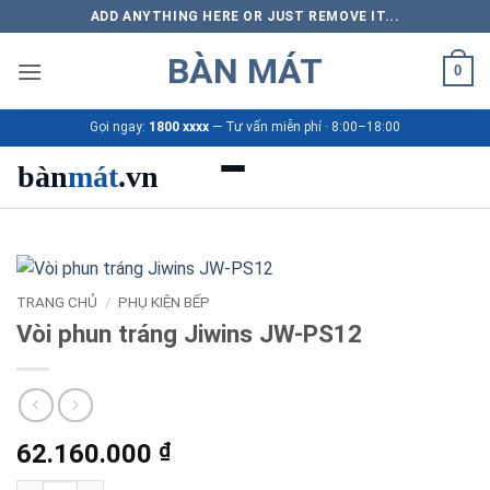
Bỏ
ADD ANYTHING HERE OR JUST REMOVE IT...
qua
BÀN MÁT
nội
0
dung
Gọi ngay:
1800 xxxx
— Tư vấn miễn phí · 8:00–18:00
bàn
mát
.vn
Danh mục bàn mát
Sản phẩm
TRANG CHỦ
/
PHỤ KIỆN BẾP
Vòi phun tráng Jiwins JW-PS12
Thương hiệu
Bảng giá 2026
62.160.000
₫
Ứng dụng