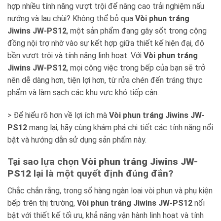
hợp nhiều tính năng vượt trội để nâng cao trải nghiệm nấu
nướng và lau chùi? Không thể bỏ qua
Vòi phun tráng
Jiwins JW-PS12
, một sản phẩm đang gây sốt trong cộng
đồng nội trợ nhờ vào sự kết hợp giữa thiết kế hiện đại, độ
bền vượt trội và tính năng linh hoạt. Với
Vòi phun tráng
Jiwins JW-PS12
, mọi công việc trong bếp của bạn sẽ trở
nên dễ dàng hơn, tiện lợi hơn, từ rửa chén đến tráng thực
phẩm và làm sạch các khu vực khó tiếp cận.
> Để hiểu rõ hơn về lợi ích mà
Vòi phun tráng Jiwins JW-
PS12
mang lại, hãy cùng khám phá chi tiết các tính năng nổi
bật và hướng dẫn sử dụng sản phẩm này.
Tại sao lựa chọn
Vòi phun tráng Jiwins JW-
PS12
lại là một quyết định đúng đắn?
Chắc chắn rằng, trong số hàng ngàn loại vòi phun và phụ kiện
bếp trên thị trường,
Vòi phun tráng Jiwins JW-PS12
nổi
bật với thiết kế tối ưu, khả năng vận hành linh hoạt và tính