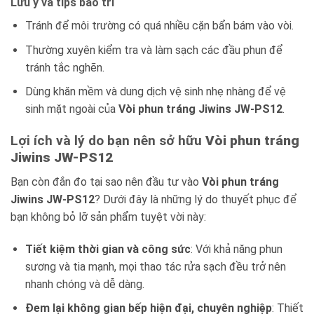
Lưu ý và tips bảo trì
Tránh để môi trường có quá nhiều cặn bẩn bám vào vòi.
Thường xuyên kiểm tra và làm sạch các đầu phun để
tránh tắc nghẽn.
Dùng khăn mềm và dung dịch vệ sinh nhẹ nhàng để vệ
sinh mặt ngoài của
Vòi phun tráng Jiwins JW-PS12
.
Lợi ích và lý do bạn nên sở hữu
Vòi phun tráng
Jiwins JW-PS12
Bạn còn đắn đo tại sao nên đầu tư vào
Vòi phun tráng
Jiwins JW-PS12
? Dưới đây là những lý do thuyết phục để
bạn không bỏ lỡ sản phẩm tuyệt vời này:
Tiết kiệm thời gian và công sức
: Với khả năng phun
sương và tia mạnh, mọi thao tác rửa sạch đều trở nên
nhanh chóng và dễ dàng.
Đem lại không gian bếp hiện đại, chuyên nghiệp
: Thiết