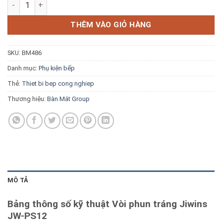
Vòi phun tráng Jiwins JW-PS12 số lượng
Blog kiến thức
THÊM VÀO GIỎ HÀNG
Liên hệ
SKU:
BM486
Báo giá miễn phí →
Danh mục:
Phụ kiện bếp
Thẻ:
Thiet bi bep cong nghiep
Thương hiệu:
Bàn Mát Group
MÔ TẢ
Bảng thông số kỹ thuật Vòi phun tráng Jiwins
JW-PS12