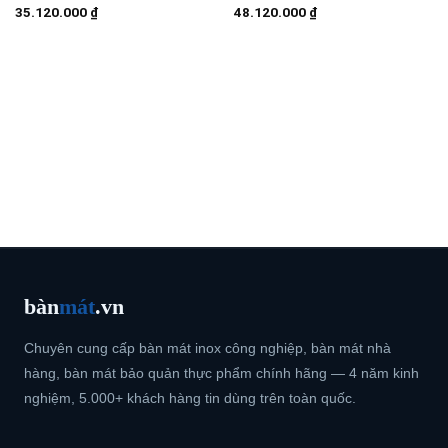
35.120.000
₫
48.120.000
₫
bàn
mát
.vn
Chuyên cung cấp bàn mát inox công nghiệp, bàn mát nhà
hàng, bàn mát bảo quản thực phẩm chính hãng — 4 năm kinh
nghiệm, 5.000+ khách hàng tin dùng trên toàn quốc.