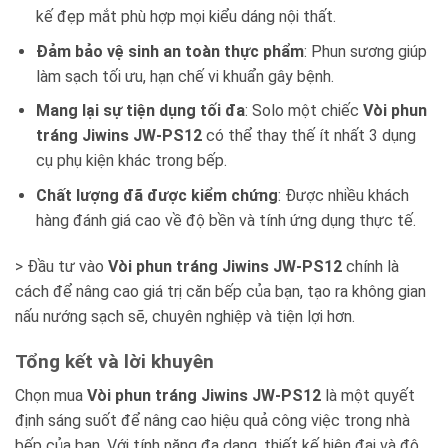
kế đẹp mắt phù hợp mọi kiểu dáng nội thất.
Đảm bảo vệ sinh an toàn thực phẩm
: Phun sương giúp
làm sạch tối ưu, hạn chế vi khuẩn gây bệnh.
Mang lại sự tiện dụng tối đa
: Solo một chiếc
Vòi phun
tráng Jiwins JW-PS12
có thể thay thế ít nhất 3 dụng
cụ phụ kiện khác trong bếp.
Chất lượng đã được kiểm chứng
: Được nhiều khách
hàng đánh giá cao về độ bền và tính ứng dụng thực tế.
> Đầu tư vào
Vòi phun tráng Jiwins JW-PS12
chính là
cách để nâng cao giá trị căn bếp của bạn, tạo ra không gian
nấu nướng sạch sẽ, chuyên nghiệp và tiện lợi hơn.
Tổng kết và lời khuyên
Chọn mua
Vòi phun tráng Jiwins JW-PS12
là một quyết
định sáng suốt để nâng cao hiệu quả công việc trong nhà
bếp của bạn. Với tính năng đa dạng, thiết kế hiện đại và độ