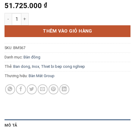
51.725.000
₫
Blog kiến thức
Bàn đông 1 cánh inox 90cm có quạt gió Kenshin KS-9075F số 
Liên hệ
THÊM VÀO GIỎ HÀNG
Báo giá miễn phí →
SKU:
BM567
Danh mục:
Bàn đông
Thẻ:
Ban dong
,
Inox
,
Thiet bi bep cong nghiep
Thương hiệu:
Bàn Mát Group
MÔ TẢ