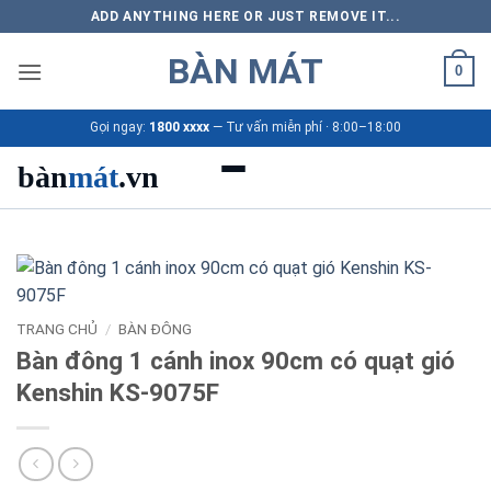
Bỏ
ADD ANYTHING HERE OR JUST REMOVE IT...
qua
BÀN MÁT
nội
0
dung
Gọi ngay:
1800 xxxx
— Tư vấn miễn phí · 8:00–18:00
bàn
mát
.vn
Danh mục bàn mát
Sản phẩm
TRANG CHỦ
/
BÀN ĐÔNG
Thương hiệu
Bàn đông 1 cánh inox 90cm có quạt gió
Kenshin KS-9075F
Bảng giá 2026
Ứng dụng